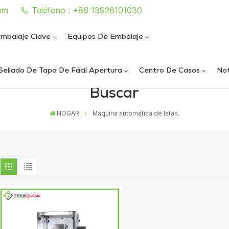
om
Teléfono : +86 13926101030
mbalaje Clave
Equipos De Embalaje
Sellado De Tapa De Fácil Apertura
Centro De Casos
Not
Buscar
e sellado de latas completamente automática
iautomática de llenado y sellado de nitrógeno al vacío
ica de llenado y sellado de nitrógeno al vacío
ática de sellado de latas al vacío de alta velocidad
HOGAR
Máquina automática de latas.