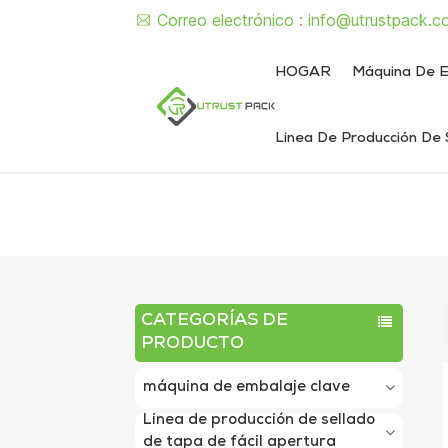
Correo electrónico :
info@utrustpack.c
HOGAR
Máquina De E
Línea De Producción De 
Línea de envasado de alimentos enlatados
Línea de envasado de latas de líquido y pasta
Máquina semiautomática de sellado de latas
Máquina d
Máquina sem
Máquina automát
Máquina autom
CATEGORÍAS DE
PRODUCTO
máquina de embalaje clave
Línea de producción de sellado
de tapa de fácil apertura