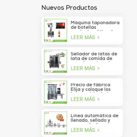
Nuevos Productos
Máquina taponadora
de botellas
semiautomática de
LEER MÁS
750 ml para botellas
de copa de vino
Sellador de latas de
lata de comida de
mar de contenedor
LEER MÁS
de vacío de sardina
de atún lavable
automático de alta
velocidad
Precio de fábrica
Elija y coloque los
brazos del robot
LEER MÁS
Delta para la bolsita
de palo que se mueve
a la caja
Línea automática de
llenado, sellado y
envasado de
LEER MÁS
alimentos para
piñones enlatados