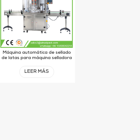
Máquina automática de sellado
de latas para máquina selladora
de latas para malas hierbas
orgánicas
LEER MÁS