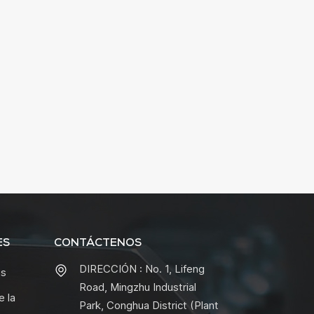
ES
CONTÁCTENOS
DIRECCIÓN : No. 1, Lifeng
as
Road, Mingzhu Industrial
e la
Park, Conghua District (Plant