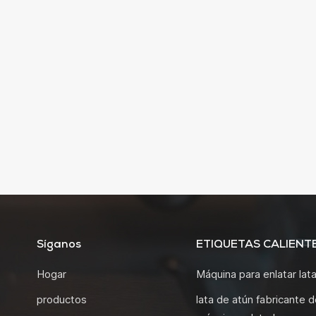
Síganos
ETIQUETAS CALIENT
Hogar
Máquina para enlatar lat
productos
lata de atún fabricante d