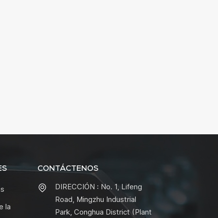
ES
CONTÁCTENOS
DIRECCIÓN : No. 1, Lifeng
as
Road, Mingzhu Industrial
e la
Park, Conghua District (Plant