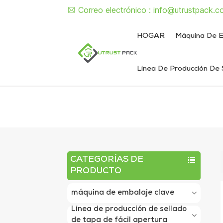
Correo electrónico :
info@utrustpack.c
HOGAR
Máquina De E
Línea De Producción De 
Línea de envasado de alimentos enlatados
Línea de envasado de latas de líquido y pasta
Máquina semiautomática de sellado de latas
Máquina d
Máquina sem
Máquina automát
Máquina autom
CATEGORÍAS DE
PRODUCTO
máquina de embalaje clave
Línea de producción de sellado
de tapa de fácil apertura