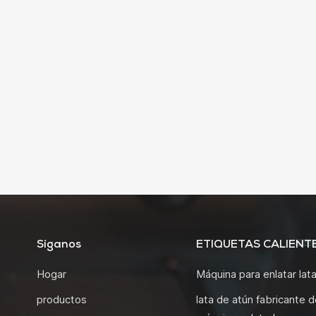
Síganos
ETIQUETAS CALIENT
Hogar
Máquina para enlatar lat
productos
lata de atún fabricante d