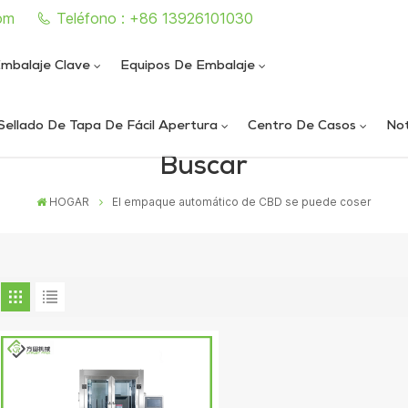
om
Teléfono : +86 13926101030
mbalaje Clave
Equipos De Embalaje
Sellado De Tapa De Fácil Apertura
Centro De Casos
Not
Buscar
e sellado de latas completamente automática
iautomática de llenado y sellado de nitrógeno al vacío
ica de llenado y sellado de nitrógeno al vacío
ática de sellado de latas al vacío de alta velocidad
HOGAR
El empaque automático de CBD se puede coser