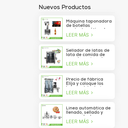
Nuevos Productos
Máquina taponadora
de botellas
semiautomática de
LEER MÁS
750 ml para botellas
de copa de vino
Sellador de latas de
lata de comida de
mar de contenedor
LEER MÁS
de vacío de sardina
de atún lavable
automático de alta
velocidad
Precio de fábrica
Elija y coloque los
brazos del robot
LEER MÁS
Delta para la bolsita
de palo que se mueve
a la caja
Línea automática de
llenado, sellado y
envasado de
LEER MÁS
alimentos para
piñones enlatados