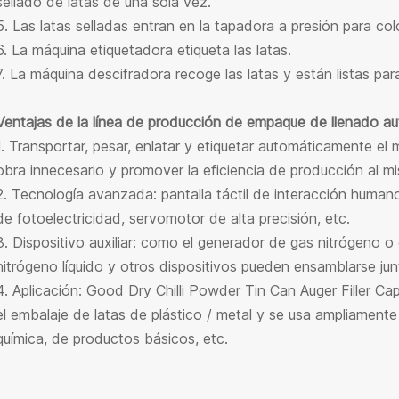
sellado de latas de una sola vez.
5. Las latas selladas entran en la tapadora a presión para co
6. La máquina etiquetadora etiqueta las latas.
7. La máquina descifradora recoge las latas y están listas par
Ventajas de la línea de producción de empaque de llenado a
1. Transportar, pesar, enlatar y etiquetar automáticamente el 
obra innecesario y promover la eficiencia de producción al m
2. Tecnología avanzada: pantalla táctil de interacción huma
de fotoelectricidad, servomotor de alta precisión, etc.
3. Dispositivo auxiliar: como el generador de gas nitrógeno 
nitrógeno líquido y otros dispositivos pueden ensamblarse jun
4. Aplicación: Good Dry Chilli Powder Tin Can Auger Filler 
el embalaje de latas de plástico / metal y se usa ampliamente 
química, de productos básicos, etc.