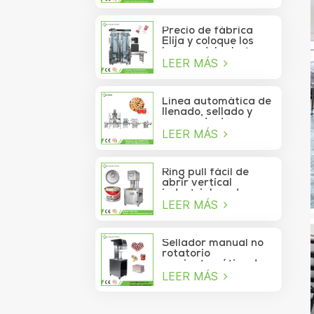
de atún lavable
automático de alta
velocidad
Precio de fábrica
Elija y coloque los
brazos del robot
LEER MÁS
Delta para la bolsita
de palo que se mueve
a la caja
Línea automática de
llenado, sellado y
envasado de
LEER MÁS
alimentos para
piñones enlatados
Ring pull fácil de
abrir vertical
industrial cerdo
LEER MÁS
almuerzo pollo
pechuga carne
comida puede
máquina de sellado
Sellador manual no
al vacío
rotatorio
semiautomático de
LEER MÁS
latas de refrescos,
jugos, bebidas y
galletas