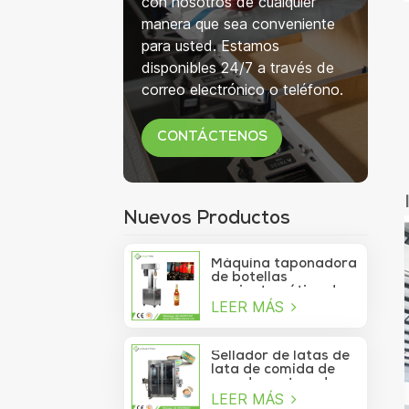
con nosotros de cualquier
manera que sea conveniente
para usted. Estamos
disponibles 24/7 a través de
correo electrónico o teléfono.
CONTÁCTENOS
Nuevos Productos
Máquina taponadora
de botellas
semiautomática de
LEER MÁS
750 ml para botellas
de copa de vino
Sellador de latas de
lata de comida de
mar de contenedor
LEER MÁS
de vacío de sardina