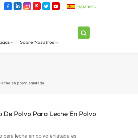
Español
English
icias
Sobre Nosotros
español
Llenadora rotativa automática de carriles dobles
Dispositivo volteador de botellas individuales totalmente automático
العربية
leche en polvo enlatada
 De Polvo Para Leche En Polvo
o para leche en polvo enlatada es