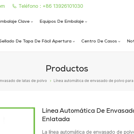
om
Teléfono : +86 13926101030
mbalaje Clave
Equipos De Embalaje
Sellado De Tapa De Fácil Apertura
Centro De Casos
Not
e sellado de latas completamente automática
iautomática de llenado y sellado de nitrógeno al vacío
ica de llenado y sellado de nitrógeno al vacío
ática de sellado de latas al vacío de alta velocidad
Productos
envasado de latas de polvo
Línea automática de envasado de polvo para 
Línea Automática De Envasado
Enlatada
La línea automática de envasado de polv