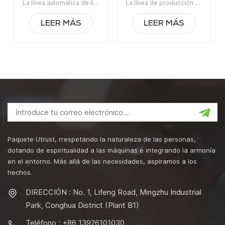
La línea automática de llenado, sellado, etiquetado y envasado de latas de bocadillos es adecuada y ampliamente utilizada en Ampliamente utilizado en las industrias alimentaria, química, farmacéutica y de bebidas.Artículo No:UT-Línea1La orden mínima:1Pago:TTPuerto de embarque:CantónRegión original:Guangzhou, ChinaTiempo de espera:30 días después de recibir el depósito
La línea de producción automática de envasado y llenado de alimentos enlatados para nueces es adecuada y ampliamente utilizada en Ampliamente utilizado en las industrias alimentaria, química, farmacéutica y de bebidas.Artículo No:UT-Línea1La orden mínima:1Pago:TTPuerto de embarque:CantónRegión original:Guangzhou, ChinaTiempo de espera:30 días después de recibir el depósito
línea de envasado
alimentos enlatados
para nueces
LEER MÁS
LEER MÁS
Paquete Utrust, rrespetando la naturaleza de las personas,
dotando de espiritualidad a las máquinas e integrando la armonía
en el entorno. Más allá de las necesidades, aspiramos a los
hechos.
DIRECCIÓN : No. 1, Lifeng Road, Mingzhu Industrial
Park, Conghua District (Plant B1)
Teléfono : +86 13926101030