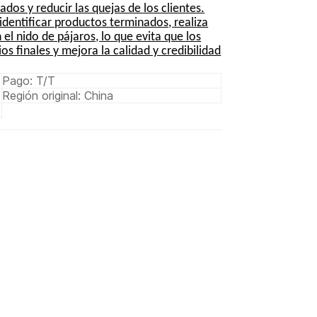
dos y reducir las quejas de los clientes.
a identificar productos terminados, realiza
el nido de pájaros, lo que evita que los
s finales y mejora la calidad y credibilidad
Pago: T/T
Región original: China