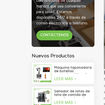
con nosotros de cualquier
manera que sea conveniente
para usted. Estamos
disponibles 24/7 a través de
correo electrónico o teléfono.
CONTÁCTENOS
Nuevos Productos
Máquina taponadora
de botellas
semiautomática de
LEER MÁS
750 ml para botellas
de copa de vino
Sellador de latas de
lata de comida de
mar de contenedor
LEER MÁS
de vacío de sardina