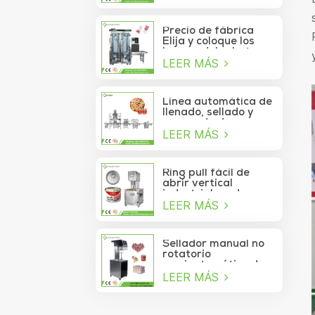
de atún lavable
automático de alta
velocidad
Precio de fábrica
Elija y coloque los
brazos del robot
LEER MÁS
Delta para la bolsita
de palo que se mueve
a la caja
Línea automática de
llenado, sellado y
envasado de
LEER MÁS
alimentos para
piñones enlatados
Ring pull fácil de
abrir vertical
industrial cerdo
LEER MÁS
almuerzo pollo
pechuga carne
comida puede
máquina de sellado
Sellador manual no
al vacío
rotatorio
semiautomático de
LEER MÁS
latas de refrescos,
jugos, bebidas y
galletas