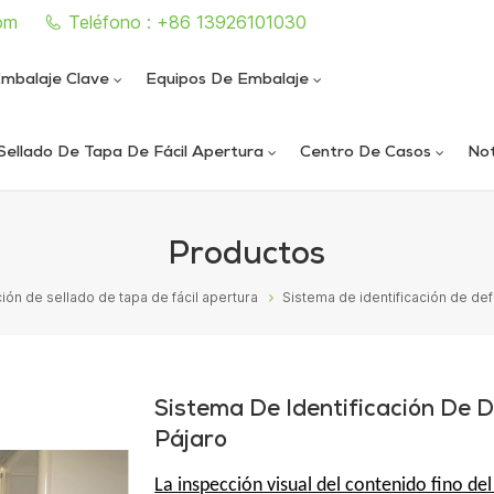
om
Teléfono : +86 13926101030
mbalaje Clave
Equipos De Embalaje
Sellado De Tapa De Fácil Apertura
Centro De Casos
Not
e sellado de latas completamente automática
iautomática de llenado y sellado de nitrógeno al vacío
ica de llenado y sellado de nitrógeno al vacío
ática de sellado de latas al vacío de alta velocidad
Productos
ón de sellado de tapa de fácil apertura
Sistema de identificación de def
Sistema De Identificación De D
Pájaro
La inspección visual del contenido fino del