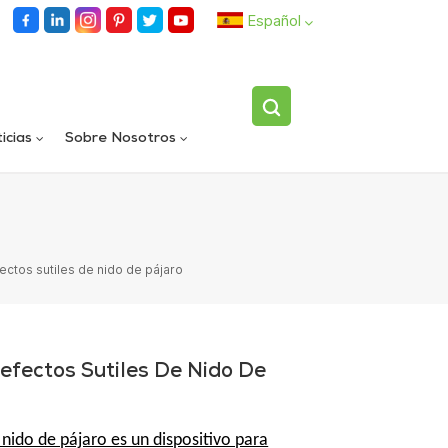
Español
English
icias
Sobre Nosotros
español
Llenadora rotativa automática de carriles dobles
Dispositivo volteador de botellas individuales totalmente automático
العربية
ectos sutiles de nido de pájaro
efectos Sutiles De Nido De
 nido de pájaro es un dispositivo para