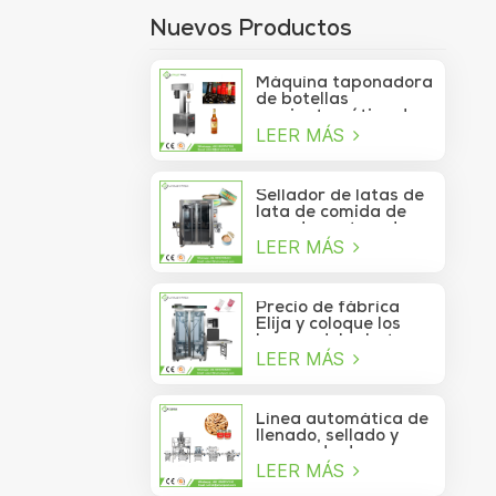
Nuevos Productos
Máquina taponadora
de botellas
semiautomática de
LEER MÁS
750 ml para botellas
de copa de vino
Sellador de latas de
lata de comida de
mar de contenedor
LEER MÁS
de vacío de sardina
de atún lavable
automático de alta
velocidad
Precio de fábrica
Elija y coloque los
brazos del robot
LEER MÁS
Delta para la bolsita
de palo que se mueve
a la caja
Línea automática de
llenado, sellado y
envasado de
LEER MÁS
alimentos para
piñones enlatados