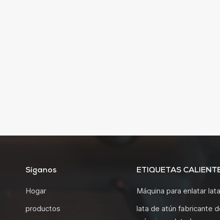
Síganos
ETIQUETAS CALIENT
Hogar
Máquina para enlatar lat
productos
lata de atún fabricante d