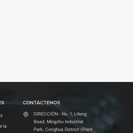
ES
CONTÁCTENOS
DIRECCIÓN : No. 1, Lifeng
as
Road, Mingzhu Industrial
e la
Park, Conghua District (Plant