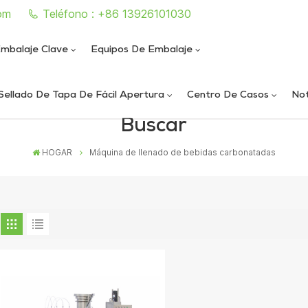
om
Teléfono : +86 13926101030
mbalaje Clave
Equipos De Embalaje
Sellado De Tapa De Fácil Apertura
Centro De Casos
Not
Buscar
e sellado de latas completamente automática
iautomática de llenado y sellado de nitrógeno al vacío
ica de llenado y sellado de nitrógeno al vacío
ática de sellado de latas al vacío de alta velocidad
HOGAR
Máquina de llenado de bebidas carbonatadas