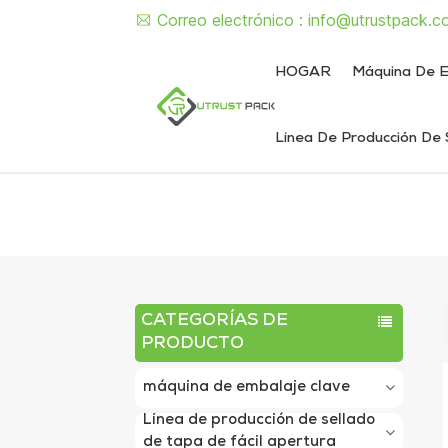
Correo electrónico :
info@utrustpack.c
HOGAR
Máquina De E
Línea De Producción De 
Línea de envasado de alimentos enlatados
Línea de envasado de latas de líquido y pasta
Máquina semiautomática de sellado de latas
Máquina d
Máquina sem
Máquina automát
Máquina autom
CATEGORÍAS DE
PRODUCTO
máquina de embalaje clave
Línea de producción de sellado
de tapa de fácil apertura