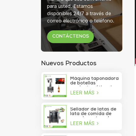
para usted. Estamos
disponibles 24/7 a través de
correo electrónico o teléfono.
CONTÁCTENOS
Nuevos Productos
Máquina taponadora
de botellas
semiautomática de
LEER MÁS
750 ml para botellas
de copa de vino
Sellador de latas de
lata de comida de
mar de contenedor
LEER MÁS
de vacío de sardina
de atún lavable
automático de alta