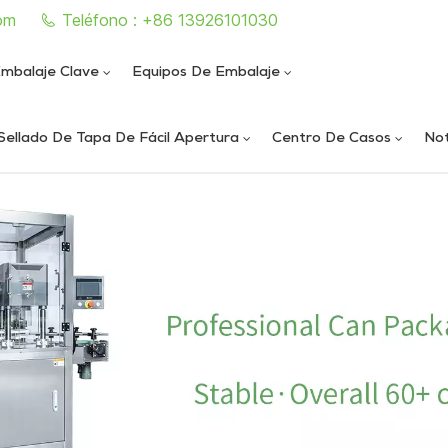
om
Teléfono : +86 13926101030
mbalaje Clave
Equipos De Embalaje
Sellado De Tapa De Fácil Apertura
Centro De Casos
Not
e sellado de latas completamente automática
iautomática de llenado y sellado de nitrógeno al vacío
ica de llenado y sellado de nitrógeno al vacío
ática de sellado de latas al vacío de alta velocidad