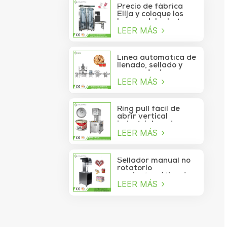
velocidad
Precio de fábrica
Elija y coloque los
brazos del robot
LEER MÁS
Delta para la bolsita
de palo que se mueve
a la caja
Línea automática de
llenado, sellado y
envasado de
LEER MÁS
alimentos para
piñones enlatados
Ring pull fácil de
abrir vertical
industrial cerdo
LEER MÁS
almuerzo pollo
pechuga carne
comida puede
máquina de sellado
Sellador manual no
al vacío
rotatorio
semiautomático de
LEER MÁS
latas de refrescos,
jugos, bebidas y
galletas