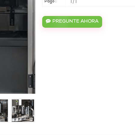
T/T
Pago :
PREGUNTE AHORA