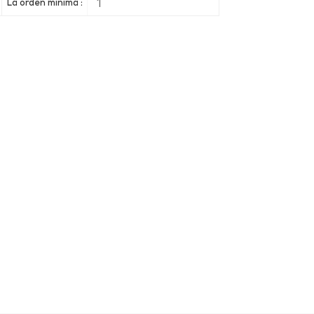
1
La orden mínima :