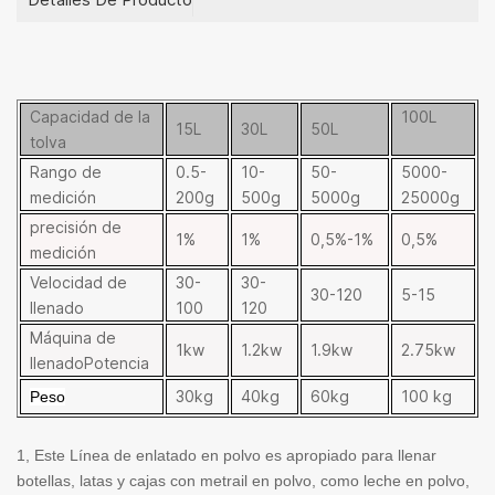
Capacidad de la
100L
15L
30L
50L
tolva
Rango de
0.5-
10-
50-
5000-
medición
200g
500g
5000g
25000g
precisión de
1%
1%
0,5%-1%
0,5%
medición
Velocidad de
30-
30-
30-120
5-15
llenado
100
120
Máquina de
1kw
1.2kw
1.9kw
2.75kw
llenadoPotencia
30kg
40kg
60kg
100 kg
Peso
1,
Este
Línea de enlatado en polvo
es apropiado para llenar
botellas, latas y cajas con metrail en polvo, como leche en polvo,