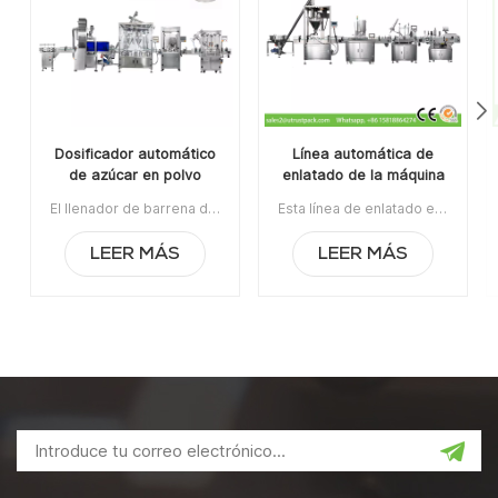
Dosificador automático
Línea automática de
de azúcar en polvo
enlatado de la máquina
sinfín de llenado para
de envasado de polvo
El llenador de barrena de azúcar en polvo con dosificador pequeño automático para latas con transportador de tornillo se usa ampliamente en las industrias alimentaria, farmacéutica y química aplicable para latas, botellas, frascos y tubos de plástico, estaño, aluminio y papel. Artículo No:UT0AGZ1La orden mínima:1Pago: T/TPuerto de embarque:Cantón Región original: Guangzhou, ChinaTiempo de espera:30 días después de recibir el depósito
Esta línea de enlatado es adecuada para llenar y sellar latas, frascos de vidrio, hojalata con metal en polvo, como leche en polvo, albúmina en polvo, café, etc.La orden mínima:1Pago:T/TPuerto de embarque:CantónRegión original:PorcelanaTiempo de espera:15 días después de recibir el depósito
latas con transportador
fino de harina de trigo
de tornillo
para la venta
LEER MÁS
LEER MÁS