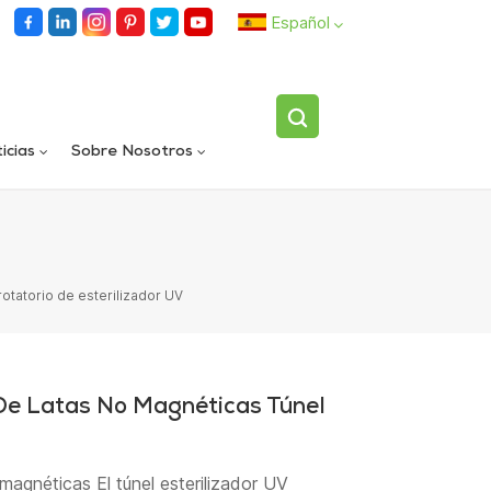
Español
English
icias
Sobre Nosotros
español
Llenadora rotativa automática de carriles dobles
Dispositivo volteador de botellas individuales totalmente automático
العربية
rotatorio de esterilizador UV
 De Latas No Magnéticas Túnel
magnéticas El túnel esterilizador UV