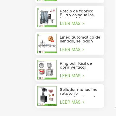
de atún lavable
automático de alta
velocidad
Precio de fábrica
Elija y coloque los
brazos del robot
LEER MÁS
Delta para la bolsita
de palo que se mueve
a la caja
Línea automática de
llenado, sellado y
envasado de
LEER MÁS
alimentos para
piñones enlatados
Ring pull fácil de
abrir vertical
industrial cerdo
LEER MÁS
almuerzo pollo
pechuga carne
comida puede
máquina de sellado
Sellador manual no
al vacío
rotatorio
semiautomático de
LEER MÁS
latas de refrescos,
jugos, bebidas y
galletas