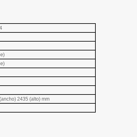
4
e)
e)
 (ancho) 2435 (alto) mm