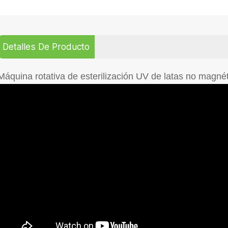
Detalles De Producto
Máquina rotativa de esterilización UV de latas no magné