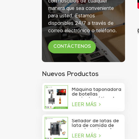
con nosotros de cualquier
manera que sea conveniente
para usted. Estamos
disponibles 24/7 a través de
correo electrónico o teléfono.
CONTÁCTENOS
Nuevos Productos
Máquina taponadora
de botellas
semiautomática de
LEER MÁS
750 ml para botellas
de copa de vino
Sellador de latas de
lata de comida de
mar de contenedor
LEER MÁS
de vacío de sardina