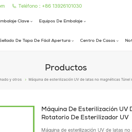
om
Teléfono : +86 13926101030
mbalaje Clave
Equipos De Embalaje
Sellado De Tapa De Fácil Apertura
Centro De Casos
Not
e sellado de latas completamente automática
iautomática de llenado y sellado de nitrógeno al vacío
ica de llenado y sellado de nitrógeno al vacío
ática de sellado de latas al vacío de alta velocidad
Productos
enado y otros
Máquina de esterilización UV de latas no magnéticas Túnel 
Máquina De Esterilización UV
Rotatorio De Esterilizador UV
Máquina de esterilización UV de latas no 