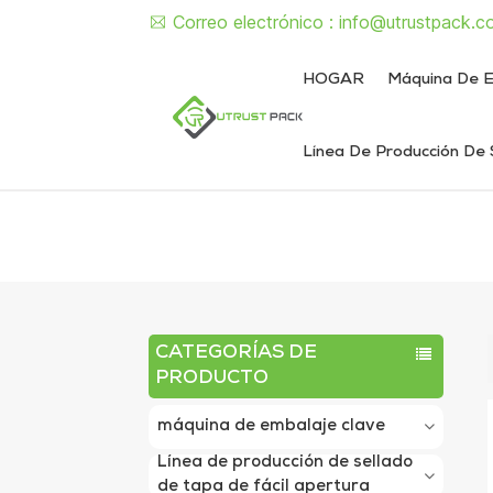
Correo electrónico :
info@utrustpack.c
HOGAR
Máquina De E
Línea De Producción De 
Línea de envasado de alimentos enlatados
Línea de envasado de latas de líquido y pasta
Máquina semiautomática de sellado de latas
Máquina d
Máquina sem
Máquina automát
Máquina autom
CATEGORÍAS DE
PRODUCTO
máquina de embalaje clave
Línea de producción de sellado
de tapa de fácil apertura