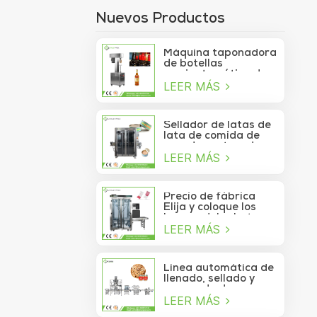
Nuevos Productos
Máquina taponadora
de botellas
semiautomática de
LEER MÁS
750 ml para botellas
de copa de vino
Sellador de latas de
lata de comida de
mar de contenedor
LEER MÁS
de vacío de sardina
de atún lavable
automático de alta
velocidad
Precio de fábrica
Elija y coloque los
brazos del robot
LEER MÁS
Delta para la bolsita
de palo que se mueve
a la caja
Línea automática de
llenado, sellado y
envasado de
LEER MÁS
alimentos para
piñones enlatados