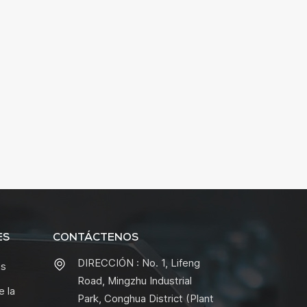
ES
CONTÁCTENOS
DIRECCIÓN : No. 1, Lifeng
as
Road, Mingzhu Industrial
e la
Park, Conghua District (Plant