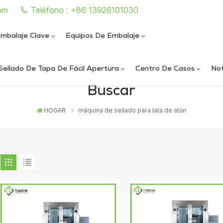
om
Teléfono : +86 13926101030
mbalaje Clave
Equipos De Embalaje
Sellado De Tapa De Fácil Apertura
Centro De Casos
Not
Buscar
e sellado de latas completamente automática
iautomática de llenado y sellado de nitrógeno al vacío
ica de llenado y sellado de nitrógeno al vacío
ática de sellado de latas al vacío de alta velocidad
HOGAR
máquina de sellado para lata de atún