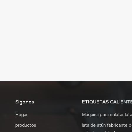
Síganos
ETIQUETAS CALIENT
Hogar
Máquina para enlatar lat
productos
lata de atún fabricante d