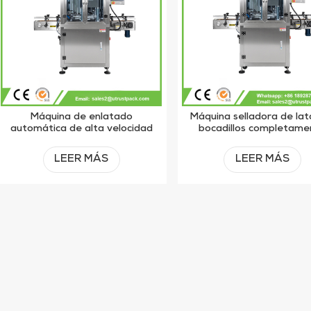
Máquina de enlatado
Máquina selladora de lat
automática de alta velocidad
bocadillos completame
para sellado de latas de
automática de alta cal
alimentos
LEER MÁS
LEER MÁS