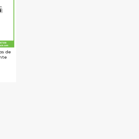
as de
nte
idad