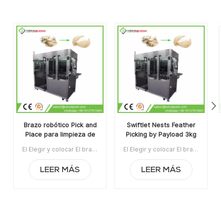
Brazo robótico Pick and
Swiftlet Nests Feather
Place para limpieza de
Picking by Payload 3kg
nidos de pájaros
Parallel 4axis Delta
El Elegir y colocar El brazo robótico puede ayudar a identificar las impurezas de plumas en el nido de pájaros y recogerlasArtículo No:UTLa orden mínima:1Pago:TTPuerto de embarque:CantónRegión original:Guangzhou, ChinaTiempo de espera:30 días después de recibir el depósito
El Elegir y colocar El brazo robótico puede ayudar a identificar las impurezas de plumas en el nido de pájaros y recogerlasArtículo No:UTLa orden mínima:1Pago:TTPuerto de embarque:CantónRegión original:Guangzhou, ChinaTiempo de espera:30 días después de recibir el depósito
comestibles Delta Robot
Robot Integrate System
Arm Aplicación de 4
LEER MÁS
LEER MÁS
ejes