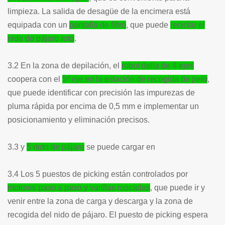
limpieza. La salida de desagüe de la encimera está
equipada con un
pantalla de filtro
, que puede
reciclar el
nido de pájaro roto
.
3.2 En la zona de depilación, el
robot delta de 4 ejes
coopera con el
5º eje en la estación de recogida de pelo
,
que puede identificar con precisión las impurezas de
pluma rápida por encima de 0,5 mm e implementar un
posicionamiento y eliminación precisos.
3.3 y
5 nido de pájaro
se puede cargar en
3.4 Los 5 puestos de picking están controlados por
motores paso a paso y varillas roscadas
, que puede ir y
venir entre la zona de carga y descarga y la zona de
recogida del nido de pájaro. El puesto de picking espera