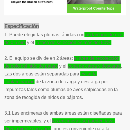
Especificación
1. Puede elegir las plumas rápidas con
un tamaño de más
de 0,5 mm
y el
la tasa de selección es más del 80%.
2. El equipo se divide en 2 áreas:
el área de recolección
de pelo del nido de pájaro
y el
zona de carga y descarga
.
Las dos áreas están separadas para
evitar la
contaminación
de la zona de carga y descarga por
impurezas tales como plumas de aves salpicadas en la
zona de recogida de nidos de pájaros.
3.1 Las encimeras de ambas áreas están diseñadas para
ser impermeables, y el
las encimeras se pueden lavar
directamente con agua
, que es conveniente para la