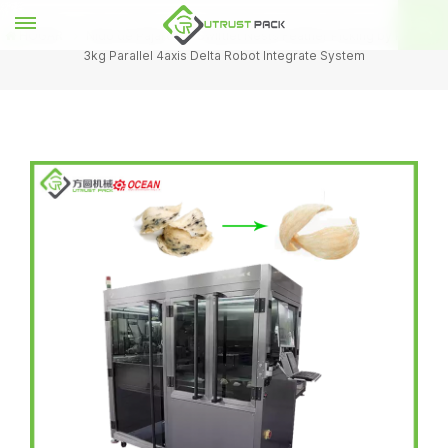
HOGAR
Nido de Pájaro
Swiftlet Nests Feather Picking by Payload
3kg Parallel 4axis Delta Robot Integrate System