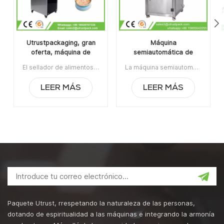
Utrustpackaging, gran
Máquina
oferta, máquina de
semiautomática de
sellado manual de latas,
envasado de latas al
El sellador de alimentos enlatados de la máquina de sellado de latas manual de venta caliente de Utrustpackaging es adecuado para sellar todo tipo de latas de PET / latas de papel compuesto, latas u otros recipientes redondos. Alta eficiencia por transmisión mecánica, estructuras simples y convenientes de mantener, peso ligero y fácil de operar.La orden mínima:1Pago:T/TPuerto de embarque:CantónRegión original:PorcelanaTiempo de espera:3-5 días después de recibir el depósito
La máquina semiautomática de envasado de latas al vacío con relleno de nitrógeno se usa ampliamente en la industria alimentaria, química, farmacéutica y de bebidas, aplicable para latas de plástico / estaño / aluminio, botellas, contenedores de frascos, etc.Artículo No:UT1BFG6La orden mínima:1Pago:TTPuerto de embarque:CantónRegión original:Guangzhou, ChinaTiempo de espera:15 días después de recibir el depósito
sellador de alimentos
vacío con relleno de
enlatados
nitrógeno
LEER MÁS
LEER MÁS
Paquete Utrust, rrespetando la naturaleza de las personas,
dotando de espiritualidad a las máquinas e integrando la armonía