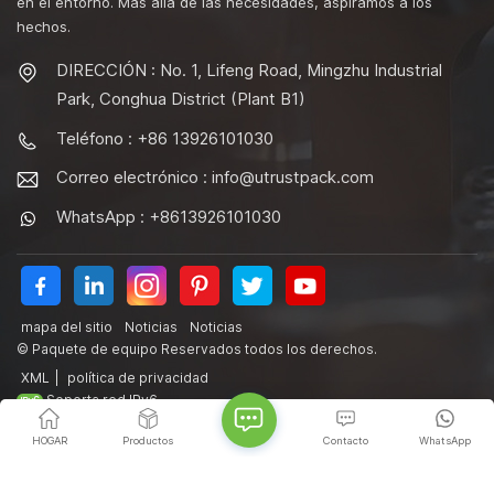
en el entorno. Más allá de las necesidades, aspiramos a los
hechos.
DIRECCIÓN : No. 1, Lifeng Road, Mingzhu Industrial
Park, Conghua District (Plant B1)
Teléfono : +86 13926101030
Correo electrónico :
info@utrustpack.com
WhatsApp : +8613926101030
mapa del sitio
Noticias
Noticias
© Paquete de equipo Reservados todos los derechos.
XML
|
política de privacidad
Soporta red IPv6
HOGAR
Productos
Contacto
WhatsApp