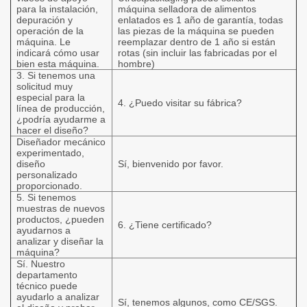
para la instalación,
máquina selladora de alimentos
depuración y
enlatados
es 1 año de garantía, todas
operación de la
las piezas de la máquina se pueden
máquina. Le
reemplazar dentro de 1 año si están
indicará cómo usar
rotas (sin incluir las fabricadas por el
bien esta máquina.
hombre)
3. Si tenemos una
solicitud muy
especial para la
4. ¿Puedo visitar su fábrica?
línea de producción,
¿podría ayudarme a
hacer el diseño?
Diseñador mecánico
experimentado,
diseño
Sí, bienvenido por favor.
personalizado
proporcionado.
5. Si tenemos
muestras de nuevos
productos, ¿pueden
6. ¿Tiene certificado?
ayudarnos a
analizar y diseñar la
máquina?
Sí. Nuestro
departamento
técnico puede
ayudarlo a analizar
Sí, tenemos algunos, como CE/SGS.