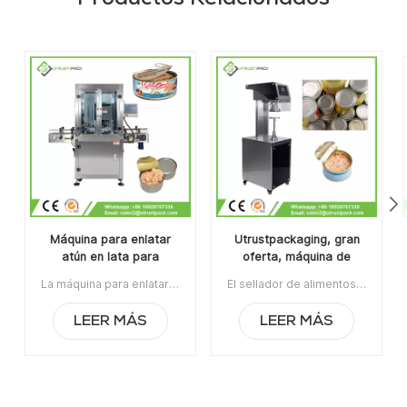
Máquina para enlatar
Utrustpackaging, gran
atún en lata para
oferta, máquina de
fabricantes de
sellado manual de latas,
La máquina para enlatar atún en latas para fabricantes de envasado de alimentos es aplicable para sellar varias latas redondas, incluidas botellas de plástico PET, latas de hojalata, latas de aluminio, latas de papel, etc.Con una estructura de rodillo de sellado de diseño patentado nacional, su velocidad estable puede alcanzar hasta 60 latas por minuto con un menor consumo de energía. Artículo N.°: UT1AFG2Pedido mínimo: 1Pago: T/TPuerto de embarque: GuangzhouRegión original: Guangzhou, ChinaPlazo de entrega: 10 días después de recibir el depósito.
El sellador de alimentos enlatados de la máquina de sellado de latas manual de venta caliente de Utrustpackaging es adecuado para sellar todo tipo de latas de PET / latas de papel compuesto, latas u otros recipientes redondos. Alta eficiencia por transmisión mecánica, estructuras simples y convenientes de mantener, peso ligero y fácil de operar.La orden mínima:1Pago:T/TPuerto de embarque:CantónRegión original:PorcelanaTiempo de espera:3-5 días después de recibir el depósito
envasado de alimentos
sellador de alimentos
enlatados
LEER MÁS
LEER MÁS