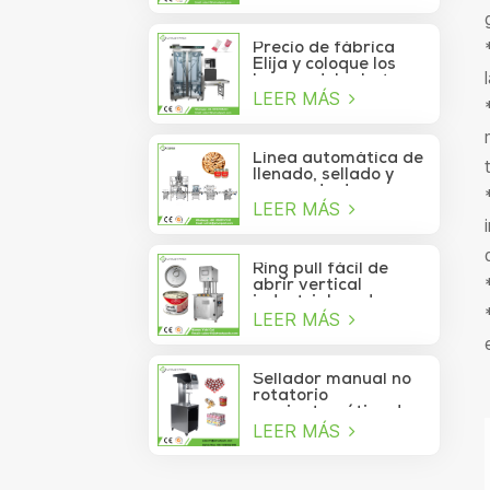
de atún lavable
automático de alta
velocidad
Precio de fábrica
Elija y coloque los
brazos del robot
LEER MÁS
Delta para la bolsita
de palo que se mueve
a la caja
Línea automática de
llenado, sellado y
envasado de
LEER MÁS
alimentos para
piñones enlatados
Ring pull fácil de
abrir vertical
industrial cerdo
LEER MÁS
almuerzo pollo
pechuga carne
comida puede
máquina de sellado
Sellador manual no
al vacío
rotatorio
semiautomático de
LEER MÁS
latas de refrescos,
jugos, bebidas y
galletas