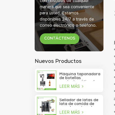
con nosotros de cualquier
manera que sea conveniente
para usted. Estamos
disponibles 24/7 a través de
correo electrónico o teléfono.
CONTÁCTENOS
Nuevos Productos
Máquina taponadora
de botellas
semiautomática de
LEER MÁS
750 ml para botellas
de copa de vino
Sellador de latas de
lata de comida de
mar de contenedor
LEER MÁS
de vacío de sardina