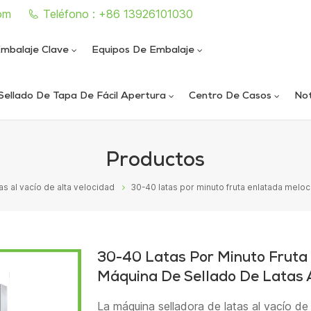
om
Teléfono : +86 13926101030
mbalaje Clave
Equipos De Embalaje
Sellado De Tapa De Fácil Apertura
Centro De Casos
Not
e sellado de latas completamente automática
iautomática de llenado y sellado de nitrógeno al vacío
ica de llenado y sellado de nitrógeno al vacío
ática de sellado de latas al vacío de alta velocidad
Productos
s al vacío de alta velocidad
30-40 latas por minuto fruta enlatada melo
30-40 Latas Por Minuto Frut
Máquina De Sellado De Latas A
La máquina selladora de latas al vacío de