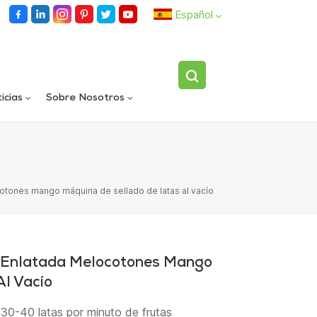
Español
English
icias
Sobre Nosotros
español
Llenadora rotativa automática de carriles dobles
Dispositivo volteador de botellas individuales totalmente automático
العربية
cotones mango máquina de sellado de latas al vacío
a Enlatada Melocotones Mango
l Vacío
 30-40 latas por minuto de frutas