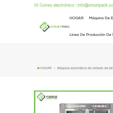
Correo electrónico :
info@utrustpack.c
HOGAR
Máquina De E
Línea De Producción De 
Línea de envasado de alimentos enlatados
Línea de envasado de latas de líquido y pasta
Máquina semiautomática de sellado de latas
Máquina d
Máquina sem
Máquina automát
Máquina autom
HOGAR
Máquina automática de sellado de lata