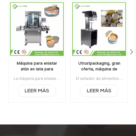
Máquina para enlatar
Utrustpackaging, gran
atún en lata para
oferta, máquina de
fabricantes de
sellado manual de latas,
La máquina para enlatar atún en latas para fabricantes de envasado de alimentos es aplicable para sellar varias latas redondas, incluidas botellas de plástico PET, latas de hojalata, latas de aluminio, latas de papel, etc.Con una estructura de rodillo de sellado de diseño patentado nacional, su velocidad estable puede alcanzar hasta 60 latas por minuto con un menor consumo de energía. Artículo N.°: UT1AFG2Pedido mínimo: 1Pago: T/TPuerto de embarque: GuangzhouRegión original: Guangzhou, ChinaPlazo de entrega: 10 días después de recibir el depósito.
El sellador de alimentos enlatados de la máquina de sellado de latas manual de venta caliente de Utrustpackaging es adecuado para sellar todo tipo de latas de PET / latas de papel compuesto, latas u otros recipientes redondos. Alta eficiencia por transmisión mecánica, estructuras simples y convenientes de mantener, peso ligero y fácil de operar.La orden mínima:1Pago:T/TPuerto de embarque:CantónRegión original:PorcelanaTiempo de espera:3-5 días después de recibir el depósito
envasado de alimentos
sellador de alimentos
enlatados
LEER MÁS
LEER MÁS