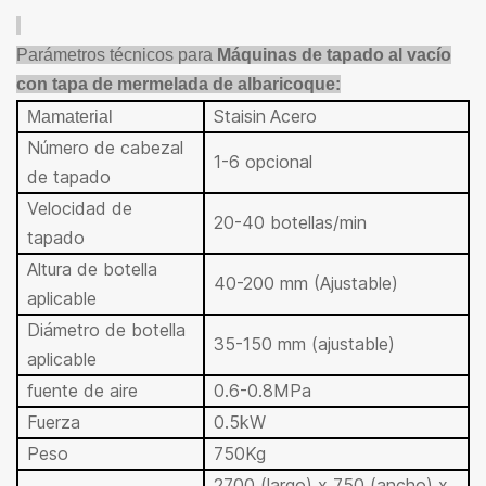
Parámetros técnicos para
Máquinas de tapado al vacío
con tapa de mermelada de albaricoque
:
Stai
sin
Acero
Ma
material
Número de cabezal
1-6 opcional
de tapado
Velocidad de
20-40 botellas/min
tapado
Altura de botella
40-200 mm (Ajustable)
aplicable
Diámetro de botella
35-150 mm (ajustable)
aplicable
fuente de aire
0.6-0.8MPa
Fuerza
0.5kW
Peso
750Kg
2700 (largo) x 750 (ancho) x