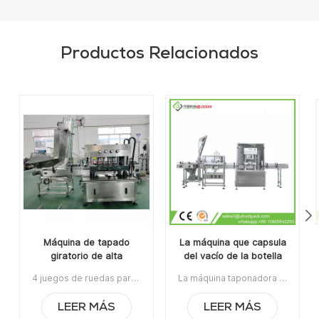
Productos Relacionados
Máquina de tapado
La máquina que capsula
giratorio de alta
del vacío de la botella
velocidad para frascos
de cristal/torce de la
4 juegos de ruedas para atornillar tapas, alta velocidad, tapas giratorias para tapas de botellas rociadoras / tapas de botellas de jugoPedido mínimo: 1Pago:T/TPuerto de embarque: GuangzhouRegión original: ChinaPlazo de entrega: 15 días después de recibir el depósito.
La máquina taponadora al vacío de botellas de vidrio / la máquina taponadora al vacío giratoria es aplicable para tapas giratorias, tapas con orejetas, tapas roscadas, tapas de rosca continua, tapas acanaladas, tapas y cierres de cúpula, etc.Artículo No:UT0AXG8La orden mínima:1Pago:TTPuerto de embarque:CantónRegión original:Guangzhou, ChinaTiempo de espera:30 días después de recibir el depósito
de jugo de fruta
máquina que capsula
del vacío
LEER MÁS
LEER MÁS