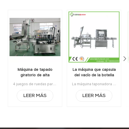
Máquina de tapado
La máquina que capsula
giratorio de alta
del vacío de la botella
velocidad para frascos
de cristal/torce de la
4 juegos de ruedas para atornillar tapas, alta velocidad, tapas giratorias para tapas de botellas rociadoras / tapas de botellas de jugoPedido mínimo: 1Pago:T/TPuerto de embarque: GuangzhouRegión original: ChinaPlazo de entrega: 15 días después de recibir el depósito.
La máquina taponadora al vacío de botellas de vidrio / la máquina taponadora al vacío giratoria es aplicable para tapas giratorias, tapas con orejetas, tapas roscadas, tapas de rosca continua, tapas acanaladas, tapas y cierres de cúpula, etc.Artículo No:UT0AXG8La orden mínima:1Pago:TTPuerto de embarque:CantónRegión original:Guangzhou, ChinaTiempo de espera:30 días después de recibir el depósito
de jugo de fruta
máquina que capsula
del vacío
LEER MÁS
LEER MÁS