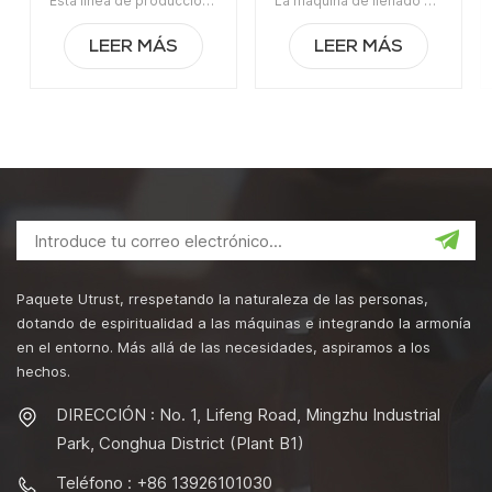
Esta línea de producción automática de llenado y tapado de rosca de refrescos carbonatados es aplicable para el llenado de líquidos y tapado de rosca para latas de hojalata y aleaciones de aluminio, y botellas de vidrio.Artículo No:UTAS001ALa orden mínima:1Pago: T/TPuerto de embarque:Cantón Región original: Guangzhou, ChinaTiempo de espera:30 días después de recibir el depósito
La máquina de llenado de agua mineral embotelladora automática de jugo de fruta con 12 boquillas es aplicable para jugo de fruta, agua embotellada, refrescos, aceite comestible, aceite de oliva, aceite de motor, salsa de tomate, salsa de chile, etc.Artículo No:UTOAGZ3La orden mínima:1Pago:TTPuerto de embarque:CantónRegión original:Guangzhou, ChinaTiempo de espera:45 días hábiles después de recibir el depósito
carbonatados 3 en 1
jugo de fruta con 12
boquillas
LEER MÁS
LEER MÁS
Paquete Utrust, rrespetando la naturaleza de las personas,
dotando de espiritualidad a las máquinas e integrando la armonía
en el entorno. Más allá de las necesidades, aspiramos a los
hechos.
DIRECCIÓN : No. 1, Lifeng Road, Mingzhu Industrial
Park, Conghua District (Plant B1)
Teléfono : +86 13926101030