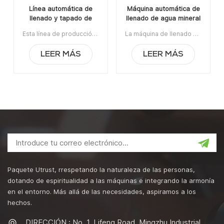
Línea automática de
Máquina automática de
llenado y tapado de
llenado de agua mineral
rosca de refrescos
para embotellado de
Esta línea de producción automática de llenado y tapado de rosca de refrescos carbonatados es aplicable para el llenado de líquidos y tapado de rosca para latas de hojalata y aleaciones de aluminio, y botellas de vidrio.Artículo No:UTAS001ALa orden mínima:1Pago: T/TPuerto de embarque:Cantón Región original: Guangzhou, ChinaTiempo de espera:30 días después de recibir el depósito
La máquina de llenado de agua mineral embotelladora automática de jugo de fruta con 12 boquillas es aplicable para jugo de fruta, agua embotellada, refrescos, aceite comestible, aceite de oliva, aceite de motor, salsa de tomate, salsa de chile, etc.Artículo No:UTOAGZ3La orden mínima:1Pago:TTPuerto de embarque:CantónRegión original:Guangzhou, ChinaTiempo de espera:45 días hábiles después de recibir el depósito
carbonatados 3 en 1
jugo de fruta con 12
boquillas
LEER MÁS
LEER MÁS
Paquete Utrust, rrespetando la naturaleza de las personas,
dotando de espiritualidad a las máquinas e integrando la armonía
en el entorno. Más allá de las necesidades, aspiramos a los
hechos.
DIRECCIÓN : No. 1, Lifeng Road, Mingzhu Industrial