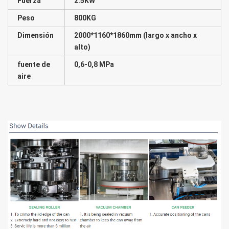
Fuerza
2.5KW
Peso
800KG
Dimensión
2000*1160*1860
mm (largo x ancho x
alto)
fuente de
0,6-0,8 MPa
aire