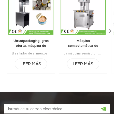
Utrustpackaging, gran
Máquina
oferta, máquina de
semiautomática de
sellado manual de latas,
envasado de latas al
El sellador de alimentos enlatados de la máquina de sellado de latas manual de venta caliente de Utrustpackaging es adecuado para sellar todo tipo de latas de PET / latas de papel compuesto, latas u otros recipientes redondos. Alta eficiencia por transmisión mecánica, estructuras simples y convenientes de mantener, peso ligero y fácil de operar.La orden mínima:1Pago:T/TPuerto de embarque:CantónRegión original:PorcelanaTiempo de espera:3-5 días después de recibir el depósito
La máquina semiautomática de envasado de latas al vacío con relleno de nitrógeno se usa ampliamente en la industria alimentaria, química, farmacéutica y de bebidas, aplicable para latas de plástico / estaño / aluminio, botellas, contenedores de frascos, etc.Artículo No:UT1BFG6La orden mínima:1Pago:TTPuerto de embarque:CantónRegión original:Guangzhou, ChinaTiempo de espera:15 días después de recibir el depósito
sellador de alimentos
vacío con relleno de
enlatados
nitrógeno
LEER MÁS
LEER MÁS