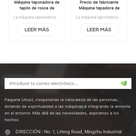
Máquina taponadora de
Precio de fabricante
tapón de rosca de
Máquina tapadora de
botella de jugo manual
tapas de botellas de
La máquina taponadora de tapas de rosca manual es adecuada para el sellado de tapas de rosca / tapas Ropp / tapas de engaste en la botella de vidrio / plástico. Es ampliamente utilizado en las industrias de vino, jarabe, líquido oral y pesticidas.Artículo No:UT1BSG4Precio:1540Rango de precios:4~5/$1360Rango de precios:2~3/$1430La orden mínima:1Pago:TTPuerto de embarque:CantónRegión original:Guangzhou, ChinaTiempo de espera:15 días después de recibir el depósito
La máquina taponadora de tapas de botellas de vidrio líquido oral a precio de fabricante es un equipo de tapado antirrobo de aluminio para botellas de plástico y botellas de vidrio de alta calidad. Es ampliamente utilizado en la industria alimentaria, la industria química, la industria médica y farmacéutica.La orden mínima:1Pago:T/TPuerto de embarque:CantónRegión original:PorcelanaTiempo de espera:3-5 días después de recibir el depósito
vidrio líquido oral
LEER MÁS
LEER MÁS
Paquete Utrust, rrespetando la naturaleza de las personas,
dotando de espiritualidad a las máquinas e integrando la armonía
en el entorno. Más allá de las necesidades, aspiramos a los
hechos.
DIRECCIÓN : No. 1, Lifeng Road, Mingzhu Industrial