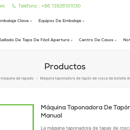
om
Teléfono : +86 13926101030
mbalaje Clave
Equipos De Embalaje
Sellado De Tapa De Fácil Apertura
Centro De Casos
Not
e sellado de latas completamente automática
iautomática de llenado y sellado de nitrógeno al vacío
ica de llenado y sellado de nitrógeno al vacío
ática de sellado de latas al vacío de alta velocidad
Productos
máquina de tapado
Máquina taponadora de tapón de rosca de botella d
Máquina Taponadora De Tapón
Manual
La máquina taponadora de tapas de rosca