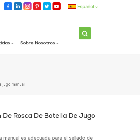
Español
English
icias
Sobre Nosotros
español
Llenadora rotativa automática de carriles dobles
Dispositivo volteador de botellas individuales totalmente automático
العربية
e jugo manual
 De Rosca De Botella De Jugo
 manual es adecuada para el sellado de