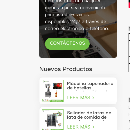
con nosotros de cualquier
manera que sea conveniente
para usted. Estamos
disponibles 24/7 a través de
correo electrónico o teléfono.
CONTÁCTENOS
Nuevos Productos
Máquina taponadora
de botellas
semiautomática de
LEER MÁS
750 ml para botellas
de copa de vino
Sellador de latas de
lata de comida de
mar de contenedor
LEER MÁS
de vacío de sardina