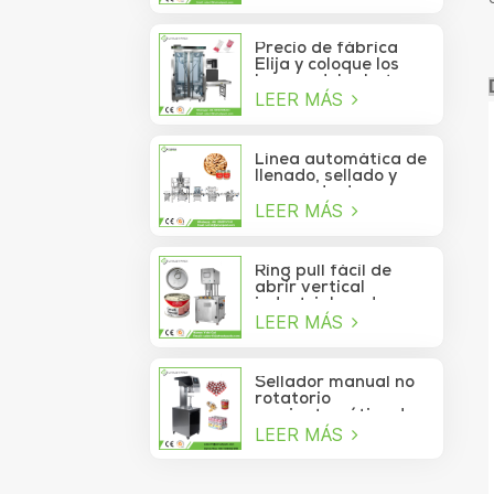
de atún lavable
automático de alta
velocidad
Precio de fábrica
Elija y coloque los
brazos del robot
LEER MÁS
Delta para la bolsita
de palo que se mueve
a la caja
Línea automática de
llenado, sellado y
envasado de
LEER MÁS
alimentos para
piñones enlatados
Ring pull fácil de
abrir vertical
industrial cerdo
LEER MÁS
almuerzo pollo
pechuga carne
comida puede
máquina de sellado
Sellador manual no
al vacío
rotatorio
semiautomático de
LEER MÁS
latas de refrescos,
jugos, bebidas y
galletas