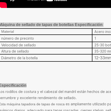
Máquina de sellado de tapas de botellas
Especificación
Material
Acero ino
número de precinto
1
Velocidad de sellado
25-30 bot
Altura de sellado
35-320 mm
12-33mm 
Diámetro de la botella
Especificación
Los rodillos de costura y el cabezal del mandril están hechos de a
herrumbre y excelente rendimiento de sellado.
es ampliamente utilizado pa
Esta máquina tapadora de tapas de rosca
químicos diarios, adecuado para tapas roscadas, cierres stelvin, s