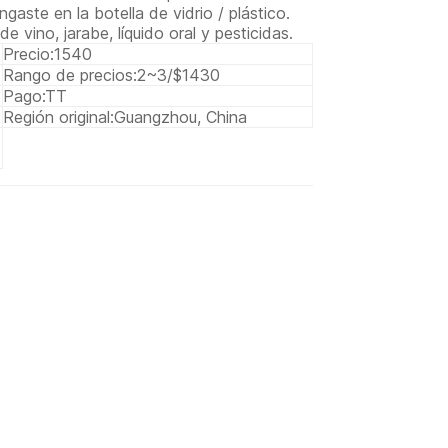
aste en la botella de vidrio / plástico.
e vino, jarabe, líquido oral y pesticidas.
Precio:
1540
Rango de precios:
2~3/$1430
Pago:
TT
Región original:
Guangzhou, China