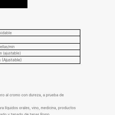
xidable
ellas/min
 (ajustable)
(Ajustable)
cero al cromo con dureza, a prueba de
ra líquidos orales, vino, medicina, productos
ellado y tapado de tapas Ropp.