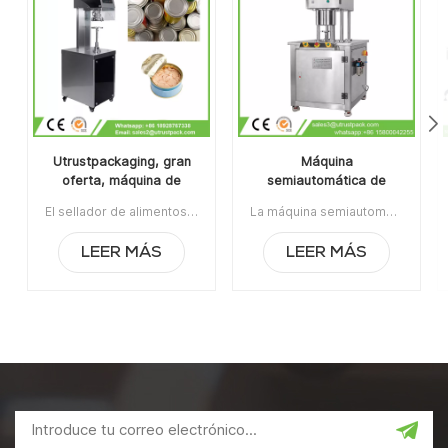
Utrustpackaging, gran
Máquina
oferta, máquina de
semiautomática de
sellado manual de latas,
envasado de latas al
El sellador de alimentos enlatados de la máquina de sellado de latas manual de venta caliente de Utrustpackaging es adecuado para sellar todo tipo de latas de PET / latas de papel compuesto, latas u otros recipientes redondos. Alta eficiencia por transmisión mecánica, estructuras simples y convenientes de mantener, peso ligero y fácil de operar.La orden mínima:1Pago:T/TPuerto de embarque:CantónRegión original:PorcelanaTiempo de espera:3-5 días después de recibir el depósito
La máquina semiautomática de envasado de latas al vacío con relleno de nitrógeno se usa ampliamente en la industria alimentaria, química, farmacéutica y de bebidas, aplicable para latas de plástico / estaño / aluminio, botellas, contenedores de frascos, etc.Artículo No:UT1BFG6La orden mínima:1Pago:TTPuerto de embarque:CantónRegión original:Guangzhou, ChinaTiempo de espera:15 días después de recibir el depósito
sellador de alimentos
vacío con relleno de
enlatados
nitrógeno
LEER MÁS
LEER MÁS