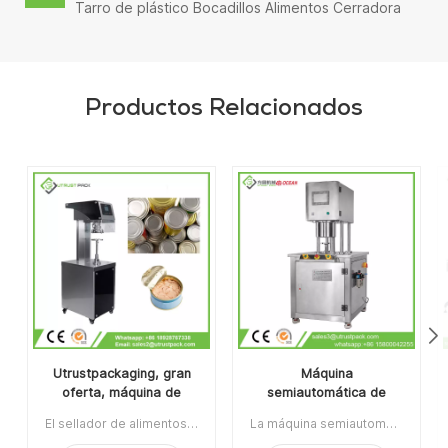
Tarro de plástico Bocadillos Alimentos Cerradora
automática de latas
Productos Relacionados
Utrustpackaging, gran
Máquina
oferta, máquina de
semiautomática de
sellado manual de latas,
envasado de latas al
El sellador de alimentos enlatados de la máquina de sellado de latas manual de venta caliente de Utrustpackaging es adecuado para sellar todo tipo de latas de PET / latas de papel compuesto, latas u otros recipientes redondos. Alta eficiencia por transmisión mecánica, estructuras simples y convenientes de mantener, peso ligero y fácil de operar.La orden mínima:1Pago:T/TPuerto de embarque:CantónRegión original:PorcelanaTiempo de espera:3-5 días después de recibir el depósito
La máquina semiautomática de envasado de latas al vacío con relleno de nitrógeno se usa ampliamente en la industria alimentaria, química, farmacéutica y de bebidas, aplicable para latas de plástico / estaño / aluminio, botellas, contenedores de frascos, etc.Artículo No:UT1BFG6La orden mínima:1Pago:TTPuerto de embarque:CantónRegión original:Guangzhou, ChinaTiempo de espera:15 días después de recibir el depósito
sellador de alimentos
vacío con relleno de