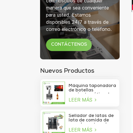
con nosotros de cualquier
manera que sea conveniente
para usted. Estamos
disponibles 24/7 a través de
correo electrónico o teléfono.
CONTÁCTENOS
Nuevos Productos
Máquina taponadora
de botellas
semiautomática de
LEER MÁS
750 ml para botellas
de copa de vino
Sellador de latas de
lata de comida de
mar de contenedor
LEER MÁS
de vacío de sardina