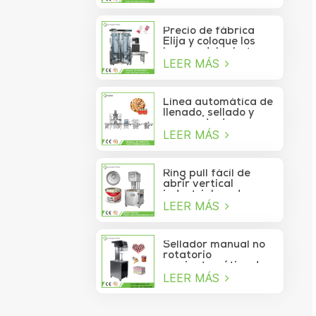
de atún lavable
automático de alta
velocidad
Precio de fábrica
Elija y coloque los
brazos del robot
LEER MÁS
Delta para la bolsita
de palo que se mueve
a la caja
Línea automática de
llenado, sellado y
envasado de
LEER MÁS
alimentos para
piñones enlatados
Ring pull fácil de
abrir vertical
industrial cerdo
LEER MÁS
almuerzo pollo
pechuga carne
comida puede
máquina de sellado
Sellador manual no
al vacío
rotatorio
semiautomático de
LEER MÁS
latas de refrescos,
jugos, bebidas y
galletas