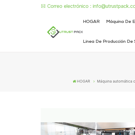
Correo electrónico :
info@utrustpack.c
HOGAR
Máquina De E
Línea De Producción De 
Línea de envasado de alimentos enlatados
Línea de envasado de latas de líquido y pasta
Máquina semiautomática de sellado de latas
Máquina d
Máquina sem
Máquina automát
Máquina autom
HOGAR
Máquina automática de