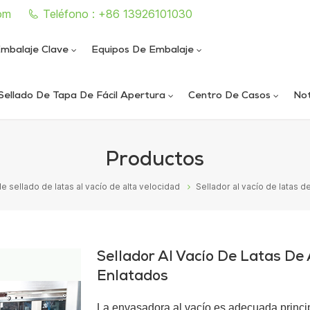
om
Teléfono : +86 13926101030
mbalaje Clave
Equipos De Embalaje
Sellado De Tapa De Fácil Apertura
Centro De Casos
Not
e sellado de latas completamente automática
iautomática de llenado y sellado de nitrógeno al vacío
ica de llenado y sellado de nitrógeno al vacío
ática de sellado de latas al vacío de alta velocidad
Productos
 sellado de latas al vacío de alta velocidad
Sellador al vacío de latas 
Sellador Al Vacío De Latas De
Enlatados
La envasadora al vacío es adecuada princ