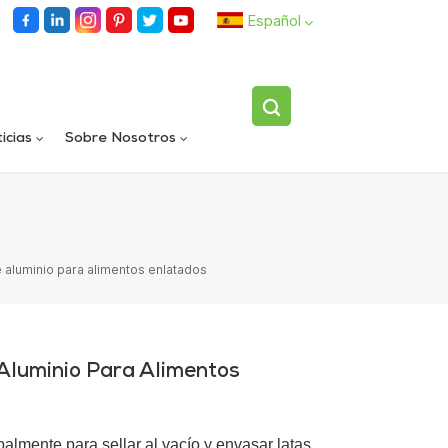
Español
English
icias
Sobre Nosotros
español
Llenadora rotativa automática de carriles dobles
Dispositivo volteador de botellas individuales totalmente automático
العربية
de aluminio para alimentos enlatados
 Aluminio Para Alimentos
ipalmente
para sellar al vacío y envasar latas