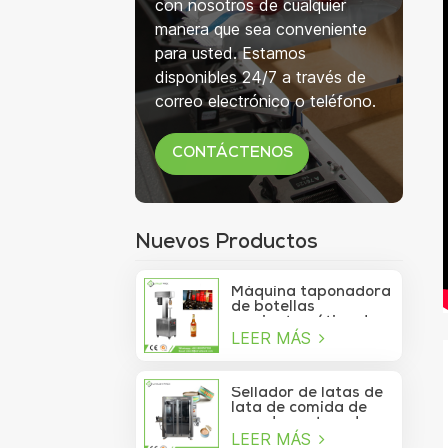
con nosotros de cualquier
manera que sea conveniente
para usted. Estamos
disponibles 24/7 a través de
correo electrónico o teléfono.
CONTÁCTENOS
Nuevos Productos
Máquina taponadora
de botellas
semiautomática de
LEER MÁS
750 ml para botellas
de copa de vino
Sellador de latas de
lata de comida de
mar de contenedor
LEER MÁS
de vacío de sardina