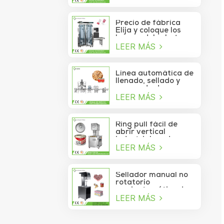
de atún lavable
automático de alta
velocidad
Precio de fábrica
Elija y coloque los
brazos del robot
LEER MÁS
Delta para la bolsita
de palo que se mueve
a la caja
Línea automática de
llenado, sellado y
envasado de
LEER MÁS
alimentos para
piñones enlatados
Ring pull fácil de
abrir vertical
industrial cerdo
LEER MÁS
almuerzo pollo
pechuga carne
comida puede
máquina de sellado
Sellador manual no
al vacío
rotatorio
semiautomático de
LEER MÁS
latas de refrescos,
jugos, bebidas y
galletas