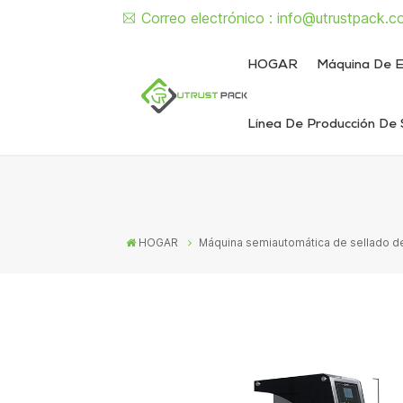
Correo electrónico :
info@utrustpack.c
HOGAR
Máquina De E
Línea De Producción De 
Línea de envasado de alimentos enlatados
Línea de envasado de latas de líquido y pasta
Máquina semiautomática de sellado de latas
Máquina d
Máquina sem
Máquina automát
Máquina autom
HOGAR
Máquina semiautomática de sellado de