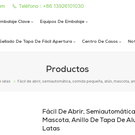
om
Teléfono : +86 13926101030
mbalaje Clave
Equipos De Embalaje
Sellado De Tapa De Fácil Apertura
Centro De Casos
Not
e sellado de latas completamente automática
iautomática de llenado y sellado de nitrógeno al vacío
ica de llenado y sellado de nitrógeno al vacío
ática de sellado de latas al vacío de alta velocidad
Productos
 latas
Fácil de abrir, semiautomática, comida pequeña, atún, mascota, an
Fácil De Abrir, Semiautomátic
Mascota, Anillo De Tapa De Al
Latas