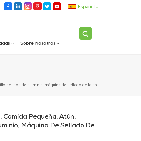
Español
English
icias
Sobre Nosotros
español
Llenadora rotativa automática de carriles dobles
Dispositivo volteador de botellas individuales totalmente automático
العربية
illo de tapa de aluminio, máquina de sellado de latas
a, Comida Pequeña, Atún,
uminio, Máquina De Sellado De