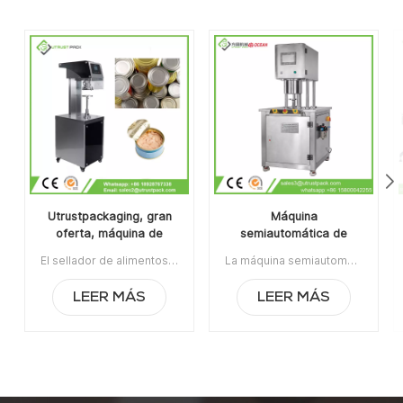
Utrustpackaging, gran
Máquina
oferta, máquina de
semiautomática de
sellado manual de latas,
envasado de latas al
El sellador de alimentos enlatados de la máquina de sellado de latas manual de venta caliente de Utrustpackaging es adecuado para sellar todo tipo de latas de PET / latas de papel compuesto, latas u otros recipientes redondos. Alta eficiencia por transmisión mecánica, estructuras simples y convenientes de mantener, peso ligero y fácil de operar.La orden mínima:1Pago:T/TPuerto de embarque:CantónRegión original:PorcelanaTiempo de espera:3-5 días después de recibir el depósito
La máquina semiautomática de envasado de latas al vacío con relleno de nitrógeno se usa ampliamente en la industria alimentaria, química, farmacéutica y de bebidas, aplicable para latas de plástico / estaño / aluminio, botellas, contenedores de frascos, etc.Artículo No:UT1BFG6La orden mínima:1Pago:TTPuerto de embarque:CantónRegión original:Guangzhou, ChinaTiempo de espera:15 días después de recibir el depósito
sellador de alimentos
vacío con relleno de
enlatados
nitrógeno
LEER MÁS
LEER MÁS