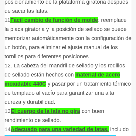
posicionamiento de la plataforma giratoria después
de sacar las latas.
11
Fácil cambio de función de molde
: reemplace
la placa giratoria y la posición de sellado se puede
memorizar automáticamente con la configuración de
un botón, para eliminar el ajuste manual de los
tornillos para diferentes posiciones.
12. La cabeza del mandril de sellado y los rodillos
de sellado están hechos con
material de acero
inoxidable 440C
y pasar por un tratamiento térmico
de templado al vacío para garantizar una alta
dureza y durabilidad.
13
El cuerpo de la lata no gira
con buen
rendimiento de sellado.
14
Adecuado para una variedad de latas.
incluido