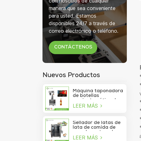
con nosotros de cualquier
manera que sea conveniente
para usted. Estamos
disponibles 24/7 a través de
correo electrónico o teléfono.
CONTÁCTENOS
Nuevos Productos
Máquina taponadora
de botellas
semiautomática de
LEER MÁS
750 ml para botellas
de copa de vino
Sellador de latas de
lata de comida de
mar de contenedor
LEER MÁS
de vacío de sardina