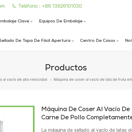
om
Teléfono : +86 13926101030
mbalaje Clave
Equipos De Embalaje
Sellado De Tapa De Fácil Apertura
Centro De Casos
Not
e sellado de latas completamente automática
iautomática de llenado y sellado de nitrógeno al vacío
ica de llenado y sellado de nitrógeno al vacío
ática de sellado de latas al vacío de alta velocidad
Productos
 al vacío de alta velocidad
Máquina de coser al vacío de lata de fruta 
Máquina De Coser Al Vacío De
Carne De Pollo Completament
La máquina de sellado al vacío de latas d