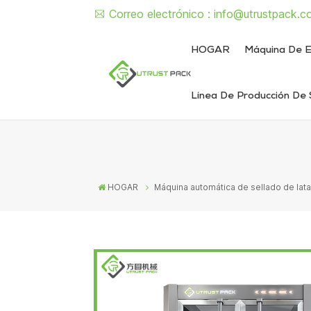
Correo electrónico :
info@utrustpack.c
HOGAR
Máquina De E
Línea De Producción De 
Línea de envasado de alimentos enlatados
Línea de envasado de latas de líquido y pasta
Máquina semiautomática de sellado de latas
Máquina d
Máquina sem
Máquina automát
Máquina autom
HOGAR
Máquina automática de sellado de latas