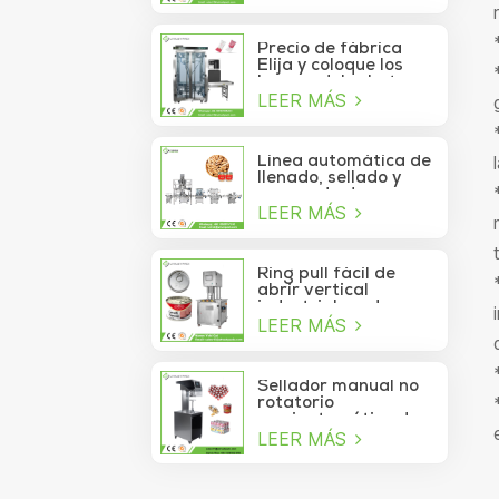
de atún lavable
automático de alta
velocidad
Precio de fábrica
Elija y coloque los
brazos del robot
LEER MÁS
Delta para la bolsita
de palo que se mueve
a la caja
Línea automática de
llenado, sellado y
envasado de
LEER MÁS
alimentos para
piñones enlatados
Ring pull fácil de
abrir vertical
industrial cerdo
LEER MÁS
almuerzo pollo
pechuga carne
comida puede
máquina de sellado
Sellador manual no
al vacío
rotatorio
semiautomático de
LEER MÁS
latas de refrescos,
jugos, bebidas y
galletas