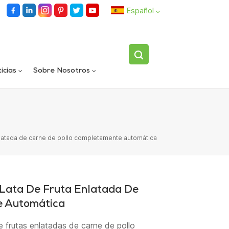
Español
English
icias
Sobre Nosotros
español
Llenadora rotativa automática de carriles dobles
Dispositivo volteador de botellas individuales totalmente automático
العربية
enlatada de carne de pollo completamente automática
 Lata De Fruta Enlatada De
e Automática
e frutas enlatadas de carne de pollo