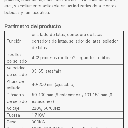
etc., y ampliamente aplicable en las industrias de alimentos,
bebidas y farmacéutica.
Parámetro del producto
enlatado de latas, cerradora de latas,
Función
cerradora de latas, sellador de latas, sellador
de latas
Rodillos
4 (2 primeros rodillos/2 segundos rodillos)
de sellado
Velocidad
35-65 latas/min
de sellado
Altura de
40-200 mm (ajustable)
sellado
Diámetro
50-100 mm (8 estaciones)/ 101-153 mm (6
de sellado
estaciones)
Voltaje
220V, 50/60Hz
Fuerza
1,7 KW
Peso
300KG