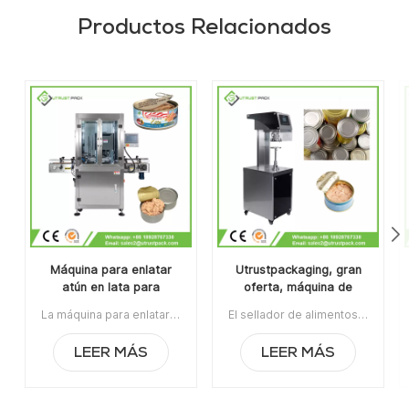
Productos Relacionados
Máquina para enlatar
Utrustpackaging, gran
atún en lata para
oferta, máquina de
fabricantes de
sellado manual de latas,
La máquina para enlatar atún en latas para fabricantes de envasado de alimentos es aplicable para sellar varias latas redondas, incluidas botellas de plástico PET, latas de hojalata, latas de aluminio, latas de papel, etc.Con una estructura de rodillo de sellado de diseño patentado nacional, su velocidad estable puede alcanzar hasta 60 latas por minuto con un menor consumo de energía. Artículo N.°: UT1AFG2Pedido mínimo: 1Pago: T/TPuerto de embarque: GuangzhouRegión original: Guangzhou, ChinaPlazo de entrega: 10 días después de recibir el depósito.
El sellador de alimentos enlatados de la máquina de sellado de latas manual de venta caliente de Utrustpackaging es adecuado para sellar todo tipo de latas de PET / latas de papel compuesto, latas u otros recipientes redondos. Alta eficiencia por transmisión mecánica, estructuras simples y convenientes de mantener, peso ligero y fácil de operar.La orden mínima:1Pago:T/TPuerto de embarque:CantónRegión original:PorcelanaTiempo de espera:3-5 días después de recibir el depósito
envasado de alimentos
sellador de alimentos
enlatados
LEER MÁS
LEER MÁS