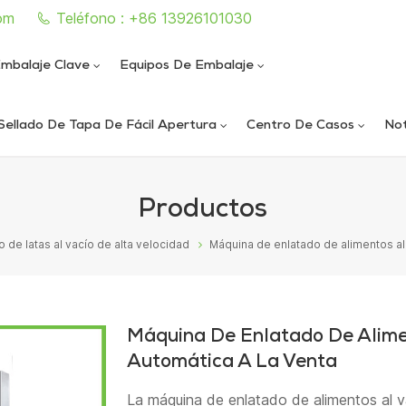
om
Teléfono : +86 13926101030
mbalaje Clave
Equipos De Embalaje
Sellado De Tapa De Fácil Apertura
Centro De Casos
Not
e sellado de latas completamente automática
iautomática de llenado y sellado de nitrógeno al vacío
ica de llenado y sellado de nitrógeno al vacío
ática de sellado de latas al vacío de alta velocidad
Productos
 de latas al vacío de alta velocidad
Máquina de enlatado de alimentos al
Máquina De Enlatado De Alim
Automática A La Venta
La máquina de enlatado de alimentos al 