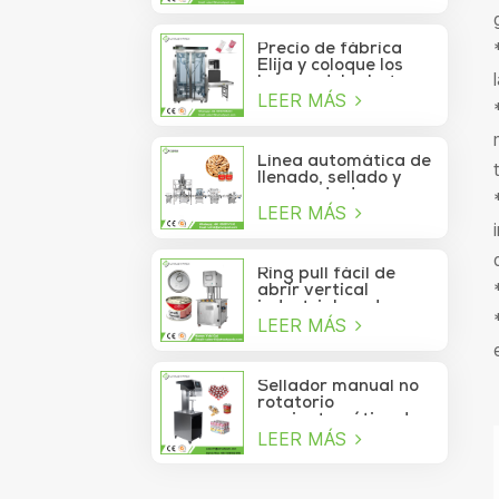
de atún lavable
automático de alta
velocidad
Precio de fábrica
Elija y coloque los
brazos del robot
LEER MÁS
Delta para la bolsita
de palo que se mueve
a la caja
Línea automática de
llenado, sellado y
envasado de
LEER MÁS
alimentos para
piñones enlatados
Ring pull fácil de
abrir vertical
industrial cerdo
LEER MÁS
almuerzo pollo
pechuga carne
comida puede
máquina de sellado
Sellador manual no
al vacío
rotatorio
semiautomático de
LEER MÁS
latas de refrescos,
jugos, bebidas y
galletas