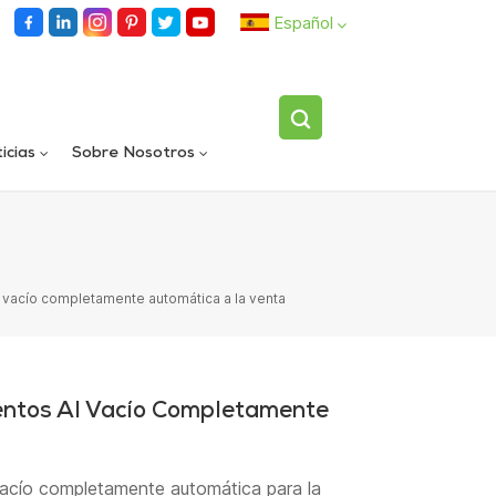
Español
English
icias
Sobre Nosotros
español
Llenadora rotativa automática de carriles dobles
Dispositivo volteador de botellas individuales totalmente automático
العربية
 vacío completamente automática a la venta
entos Al Vacío Completamente
vacío completamente automática para la