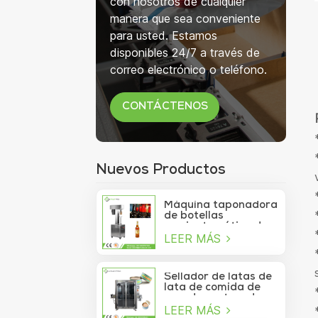
con nosotros de cualquier
manera que sea conveniente
para usted. Estamos
disponibles 24/7 a través de
correo electrónico o teléfono.
CONTÁCTENOS
Nuevos Productos
Máquina taponadora
de botellas
semiautomática de
LEER MÁS
750 ml para botellas
de copa de vino
Sellador de latas de
lata de comida de
mar de contenedor
LEER MÁS
de vacío de sardina