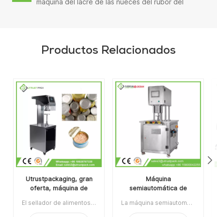
máquina del lacre de las nueces del rubor del
nitrógeno para las malas hierbas secas
Productos Relacionados
Utrustpackaging, gran
Máquina
oferta, máquina de
semiautomática de
sellado manual de latas,
envasado de latas al
El sellador de alimentos enlatados de la máquina de sellado de latas manual de venta caliente de Utrustpackaging es adecuado para sellar todo tipo de latas de PET / latas de papel compuesto, latas u otros recipientes redondos. Alta eficiencia por transmisión mecánica, estructuras simples y convenientes de mantener, peso ligero y fácil de operar.La orden mínima:1Pago:T/TPuerto de embarque:CantónRegión original:PorcelanaTiempo de espera:3-5 días después de recibir el depósito
La máquina semiautomática de envasado de latas al vacío con relleno de nitrógeno se usa ampliamente en la industria alimentaria, química, farmacéutica y de bebidas, aplicable para latas de plástico / estaño / aluminio, botellas, contenedores de frascos, etc.Artículo No:UT1BFG6La orden mínima:1Pago:TTPuerto de embarque:CantónRegión original:Guangzhou, ChinaTiempo de espera:15 días después de recibir el depósito
sellador de alimentos
vacío con relleno de
enlatados
nitrógeno