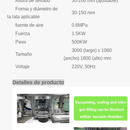
Altura de sellado
30-200 mm (ajustable)
Forma y diámetro de
30-150 mm
la lata aplicable
fuente de aire
0.6MPa
Fuerza
1.5KW
Peso
500KW
3000 (largo) x 1060
Tamaño
(ancho) 1800 (alto) mm
Voltaje
220V, 50Hz
Detalles de producto