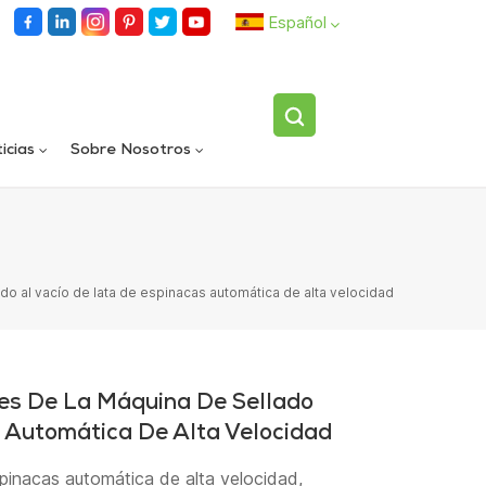
Español
English
icias
Sobre Nosotros
español
Llenadora rotativa automática de carriles dobles
Dispositivo volteador de botellas individuales totalmente automático
العربية
ado al vacío de lata de espinacas automática de alta velocidad
les De La Máquina De Sellado
 Automática De Alta Velocidad
spinacas automática de alta velocidad,