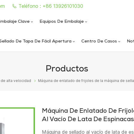
om
Teléfono : +86 13926101030
mbalaje Clave
Equipos De Embalaje
Sellado De Tapa De Fácil Apertura
Centro De Casos
Not
e sellado de latas completamente automática
iautomática de llenado y sellado de nitrógeno al vacío
ica de llenado y sellado de nitrógeno al vacío
ática de sellado de latas al vacío de alta velocidad
Productos
 de alta velocidad
Máquina de enlatado de frijoles de la máquina de sell
Máquina De Enlatado De Frijo
Al Vacío De Lata De Espinacas
Máquina de sellado al vacío de lata de e