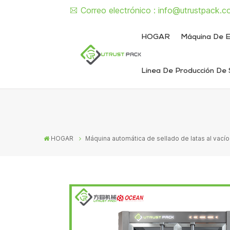
Correo electrónico :
info@utrustpack.c
HOGAR
Máquina De E
Línea De Producción De 
Línea de envasado de alimentos enlatados
Línea de envasado de latas de líquido y pasta
Máquina semiautomática de sellado de latas
Máquina d
Máquina sem
Máquina automát
Máquina autom
HOGAR
Máquina automática de sellado de latas al vacío