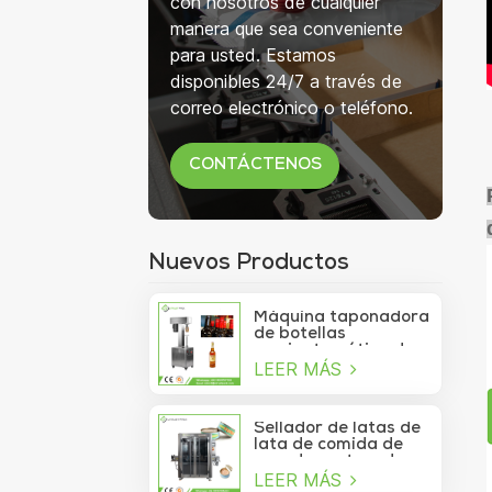
con nosotros de cualquier
manera que sea conveniente
para usted. Estamos
disponibles 24/7 a través de
correo electrónico o teléfono.
CONTÁCTENOS
Nuevos Productos
Máquina taponadora
de botellas
semiautomática de
LEER MÁS
750 ml para botellas
de copa de vino
Sellador de latas de
lata de comida de
mar de contenedor
LEER MÁS
de vacío de sardina