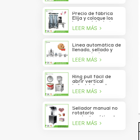
de atún lavable
automático de alta
velocidad
Precio de fábrica
Elija y coloque los
brazos del robot
LEER MÁS
Delta para la bolsita
de palo que se mueve
a la caja
Línea automática de
llenado, sellado y
envasado de
LEER MÁS
alimentos para
piñones enlatados
Ring pull fácil de
abrir vertical
industrial cerdo
LEER MÁS
almuerzo pollo
pechuga carne
comida puede
máquina de sellado
Sellador manual no
al vacío
rotatorio
semiautomático de
LEER MÁS
latas de refrescos,
jugos, bebidas y
galletas