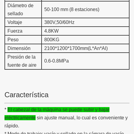
Diámetro de
50-100 mm (8 estaciones)
sellado
Voltaje
380V,50/60Hz
Fuerza
4.8KW
Peso
800KG
Dimensión
2100*1200*1700mm(L*An*Al)
Presión de la
0.6-0.8MPa
fuente de aire
Característica
*
El cabezal de la máquina se puede subir y bajar
eléctricamente
sin ajuste manual, lo cual es conveniente y
rápido.
* Modo de trabajo: vacío y sellado en la cámara de vacío