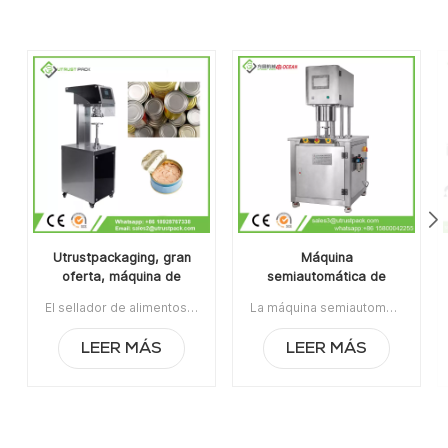
Utrustpackaging, gran
Máquina
oferta, máquina de
semiautomática de
sellado manual de latas,
envasado de latas al
El sellador de alimentos enlatados de la máquina de sellado de latas manual de venta caliente de Utrustpackaging es adecuado para sellar todo tipo de latas de PET / latas de papel compuesto, latas u otros recipientes redondos. Alta eficiencia por transmisión mecánica, estructuras simples y convenientes de mantener, peso ligero y fácil de operar.La orden mínima:1Pago:T/TPuerto de embarque:CantónRegión original:PorcelanaTiempo de espera:3-5 días después de recibir el depósito
La máquina semiautomática de envasado de latas al vacío con relleno de nitrógeno se usa ampliamente en la industria alimentaria, química, farmacéutica y de bebidas, aplicable para latas de plástico / estaño / aluminio, botellas, contenedores de frascos, etc.Artículo No:UT1BFG6La orden mínima:1Pago:TTPuerto de embarque:CantónRegión original:Guangzhou, ChinaTiempo de espera:15 días después de recibir el depósito
sellador de alimentos
vacío con relleno de
enlatados
nitrógeno
LEER MÁS
LEER MÁS