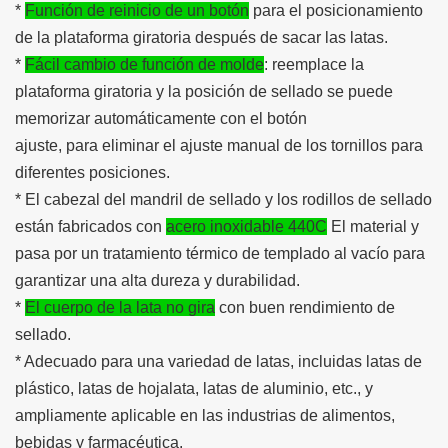
*
Función de reinicio de un botón
para el posicionamiento
de la plataforma giratoria después de sacar las latas.
*
Fácil cambio de función de molde
: reemplace la
plataforma giratoria y la posición de sellado se puede
memorizar automáticamente con el botón
ajuste, para eliminar el ajuste manual de los tornillos para
diferentes posiciones.
* El cabezal del mandril de sellado y los rodillos de sellado
están fabricados con
acero inoxidable 440C
El material y
pasa por un tratamiento térmico de templado al vacío para
garantizar una alta dureza y durabilidad.
*
El cuerpo de la lata no gira
con buen rendimiento de
sellado.
* Adecuado para una variedad de latas, incluidas latas de
plástico, latas de hojalata, latas de aluminio, etc., y
ampliamente aplicable en las industrias de alimentos,
bebidas y farmacéutica.