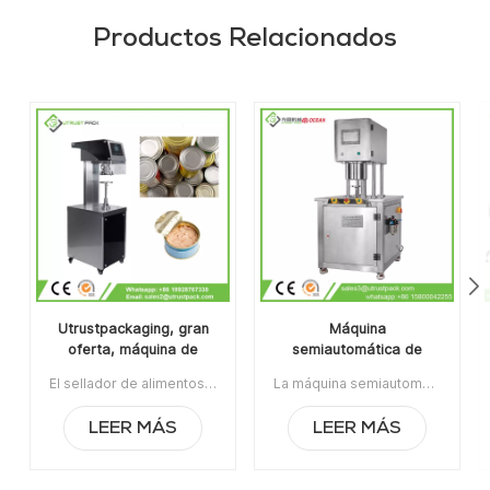
Productos Relacionados
Utrustpackaging, gran
Máquina
oferta, máquina de
semiautomática de
sellado manual de latas,
envasado de latas al
El sellador de alimentos enlatados de la máquina de sellado de latas manual de venta caliente de Utrustpackaging es adecuado para sellar todo tipo de latas de PET / latas de papel compuesto, latas u otros recipientes redondos. Alta eficiencia por transmisión mecánica, estructuras simples y convenientes de mantener, peso ligero y fácil de operar.La orden mínima:1Pago:T/TPuerto de embarque:CantónRegión original:PorcelanaTiempo de espera:3-5 días después de recibir el depósito
La máquina semiautomática de envasado de latas al vacío con relleno de nitrógeno se usa ampliamente en la industria alimentaria, química, farmacéutica y de bebidas, aplicable para latas de plástico / estaño / aluminio, botellas, contenedores de frascos, etc.Artículo No:UT1BFG6La orden mínima:1Pago:TTPuerto de embarque:CantónRegión original:Guangzhou, ChinaTiempo de espera:15 días después de recibir el depósito
sellador de alimentos
vacío con relleno de
enlatados
nitrógeno
LEER MÁS
LEER MÁS