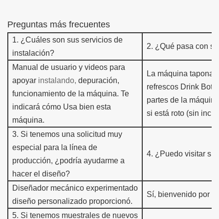
Preguntas más frecuentes
1.
¿Cuáles son sus servicios de
2.
¿Qué pasa con su 
instalación?
Manual de usuario y videos para
La máquina taponad
apoyar
instalando,
depuración,
refrescos
Drink Bottl
funcionamiento de la máquina.
Te
partes de la máquina
indicará cómo
Usa bien esta
si está roto (sin incl
máquina.
3
.
Si tenemos una solicitud muy
especial para la línea de
4.
¿Puedo visitar su 
producción, ¿podría ayudarme a
hacer el diseño?
Diseñador mecánico experimentado
Sí, bienvenido por fa
diseño personalizado
proporcionó.
5
.
Si tenemos muestra
les de nuevos