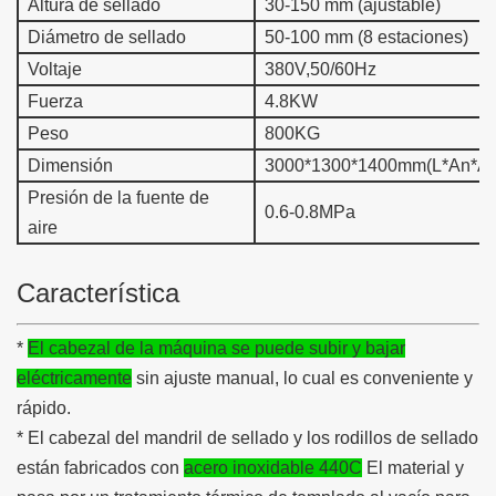
Altura de sellado
30-150 mm (ajustable)
Diámetro de sellado
50-100 mm (8 estaciones)
Voltaje
380V,50/60Hz
Fuerza
4.8KW
Peso
800KG
Dimensión
3000*1300*1400mm(L*An*Al
Presión de la fuente de
0.6-0.8MPa
aire
Característica
*
El cabezal de la máquina se puede subir y bajar
eléctricamente
sin ajuste manual, lo cual es conveniente y
rápido.
* El cabezal del mandril de sellado y los rodillos de sellado
están fabricados con
acero inoxidable 440C
El material y