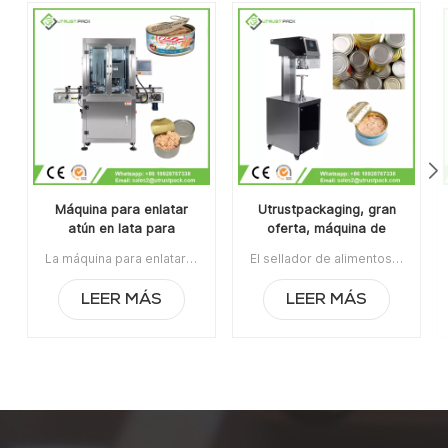
Máquina para enlatar
Utrustpackaging, gran
atún en lata para
oferta, máquina de
fabricantes de
sellado manual de latas,
La máquina para enlatar atún en latas para fabricantes de envasado de alimentos es aplicable para sellar varias latas redondas, incluidas botellas de plástico PET, latas de hojalata, latas de aluminio, latas de papel, etc.Con una estructura de rodillo de sellado de diseño patentado nacional, su velocidad estable puede alcanzar hasta 60 latas por minuto con un menor consumo de energía. Artículo N.°: UT1AFG2Pedido mínimo: 1Pago: T/TPuerto de embarque: GuangzhouRegión original: Guangzhou, ChinaPlazo de entrega: 10 días después de recibir el depósito.
El sellador de alimentos enlatados de la máquina de sellado de latas manual de venta caliente de Utrustpackaging es adecuado para sellar todo tipo de latas de PET / latas de papel compuesto, latas u otros recipientes redondos. Alta eficiencia por transmisión mecánica, estructuras simples y convenientes de mantener, peso ligero y fácil de operar.La orden mínima:1Pago:T/TPuerto de embarque:CantónRegión original:PorcelanaTiempo de espera:3-5 días después de recibir el depósito
envasado de alimentos
sellador de alimentos
enlatados
LEER MÁS
LEER MÁS