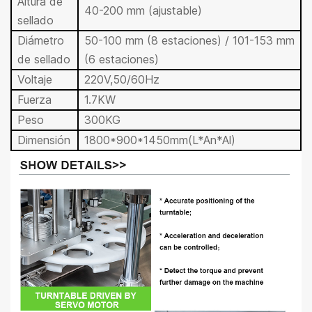
Altura de
40-200 mm (ajustable)
sellado
Diámetro
50-100 mm (8 estaciones) / 10
1-153 mm
de sellado
(6 estaciones)
Voltaje
220V,50/6
0Hz
Fuerza
1.7KW
Peso
300KG
Dimensión
1800*900*1450mm(L*An*Al)