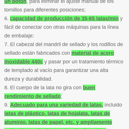
un botón
, para eliminar el ajuste manual de los
tornillos para diferentes posiciones;
6.
capacidad de producción de 35-65 latas/min
y
fácil de conectar con otras máquinas para la línea
de embalaje;
7. El cabezal del mandril de sellado y los rodillos de
sellado están fabricados con
material de acero
inoxidable 440c
y pasar por un tratamiento térmico
de templado al vacío para garantizar una alta
dureza y durabilidad.
8. El cuerpo de la lata no gira con
buen
rendimiento de sellado
;
9.
Adecuado para una variedad de latas.
incluido
latas de plástico, latas de hojalata, latas de
aluminio, latas de papel, etc. y ampliamente