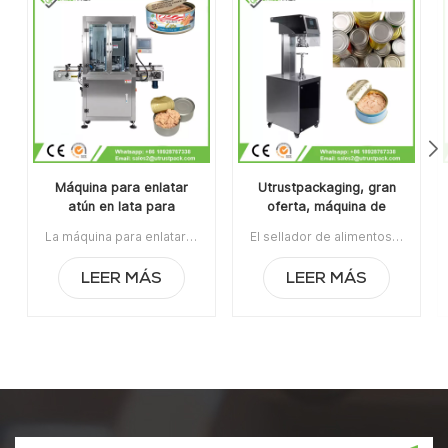
Máquina para enlatar
Utrustpackaging, gran
atún en lata para
oferta, máquina de
fabricantes de
sellado manual de latas,
La máquina para enlatar atún en latas para fabricantes de envasado de alimentos es aplicable para sellar varias latas redondas, incluidas botellas de plástico PET, latas de hojalata, latas de aluminio, latas de papel, etc.Con una estructura de rodillo de sellado de diseño patentado nacional, su velocidad estable puede alcanzar hasta 60 latas por minuto con un menor consumo de energía. Artículo N.°: UT1AFG2Pedido mínimo: 1Pago: T/TPuerto de embarque: GuangzhouRegión original: Guangzhou, ChinaPlazo de entrega: 10 días después de recibir el depósito.
El sellador de alimentos enlatados de la máquina de sellado de latas manual de venta caliente de Utrustpackaging es adecuado para sellar todo tipo de latas de PET / latas de papel compuesto, latas u otros recipientes redondos. Alta eficiencia por transmisión mecánica, estructuras simples y convenientes de mantener, peso ligero y fácil de operar.La orden mínima:1Pago:T/TPuerto de embarque:CantónRegión original:PorcelanaTiempo de espera:3-5 días después de recibir el depósito
envasado de alimentos
sellador de alimentos
enlatados
LEER MÁS
LEER MÁS