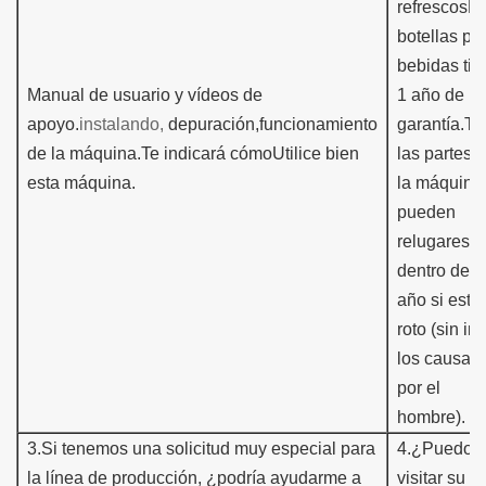
refrescos
L
botellas pa
bebidas ti
Manual de usuario y vídeos de
1 año de
apoyo.
instalando,
depuración,
funcionamiento
garantía.
To
de la máquina.
Te indicará cómo
Utilice bien
las partes 
esta máquina.
la máquina
pueden
r
e
lugares
dentro de 1
año si está
roto (sin inc
los causados
por el
hombre).
3
.
Si tenemos una solicitud muy especial para
4.
¿Puedo
la línea de producción, ¿podría ayudarme a
visitar su