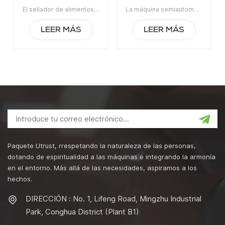
sellado manual de latas,
envasado de latas al
El sellador de alimentos enlatados de la máquina de sellado de latas manual de venta caliente de Utrustpackaging es adecuado para sellar todo tipo de latas de PET / latas de papel compuesto, latas u otros recipientes redondos. Alta eficiencia por transmisión mecánica, estructuras simples y convenientes de mantener, peso ligero y fácil de operar.La orden mínima:1Pago:T/TPuerto de embarque:CantónRegión original:PorcelanaTiempo de espera:3-5 días después de recibir el depósito
La máquina semiautomática de envasado de latas al vacío con relleno de nitrógeno se usa ampliamente en la industria alimentaria, química, farmacéutica y de bebidas, aplicable para latas de plástico / estaño / aluminio, botellas, contenedores de frascos, etc.Artículo No:UT1BFG6La orden mínima:1Pago:TTPuerto de embarque:CantónRegión original:Guangzhou, ChinaTiempo de espera:15 días después de recibir el depósito
sellador de alimentos
vacío con relleno de
enlatados
nitrógeno
LEER MÁS
LEER MÁS
Paquete Utrust, rrespetando la naturaleza de las personas,
dotando de espiritualidad a las máquinas e integrando la armonía
en el entorno. Más allá de las necesidades, aspiramos a los
hechos.
DIRECCIÓN : No. 1, Lifeng Road, Mingzhu Industrial
Park, Conghua District (Plant B1)