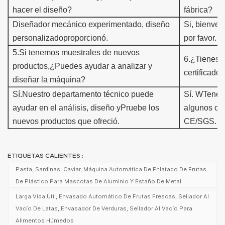
hacer el diseño?
fábrica?
Diseñador mecánico experimentado, diseño
Si, bienven
personalizado
proporcionó.
por favor.
5
.
Si tenemos muestra
les de nuevos
6
.
¿Tienes
productos,
¿Puedes ayudar a analizar y
certificado?
diseñar la máquina?
Sí.
Nuestro departamento técnico puede
Sí. W
Tene
ayudar en el análisis, diseño y
Pruebe los
algunos c
nuevos productos que ofreció.
CE/SGS.
ETIQUETAS CALIENTES :
Pasta, Sardinas, Caviar, Máquina Automática De Enlatado De Frutas
De Plástico Para Mascotas De Aluminio Y Estaño De Metal
Larga Vida Útil, Envasado Automático De Frutas Frescas, Sellador Al
Vacío De Latas, Envasador De Verduras, Sellador Al Vacío Para
Alimentos Húmedos