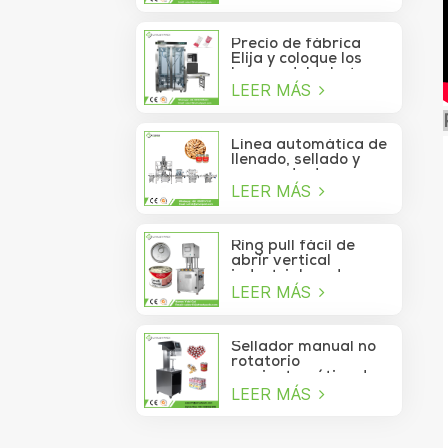
de atún lavable
automático de alta
velocidad
Precio de fábrica
Elija y coloque los
brazos del robot
LEER MÁS
Delta para la bolsita
de palo que se mueve
a la caja
Línea automática de
llenado, sellado y
envasado de
LEER MÁS
alimentos para
piñones enlatados
Ring pull fácil de
abrir vertical
industrial cerdo
LEER MÁS
almuerzo pollo
pechuga carne
comida puede
máquina de sellado
Sellador manual no
al vacío
rotatorio
semiautomático de
LEER MÁS
latas de refrescos,
jugos, bebidas y
galletas