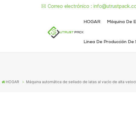
Correo electrónico :
info@utrustpack.c
HOGAR
Máquina De E
Línea De Producción De 
Línea de envasado de alimentos enlatados
Línea de envasado de latas de líquido y pasta
Máquina semiautomática de sellado de latas
Máquina d
Máquina sem
Máquina automát
Máquina autom
HOGAR
Máquina automática de sellado de latas al vacío de alta velo