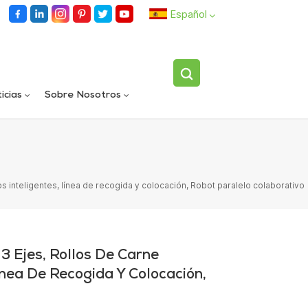
Español
English
icias
Sobre Nosotros
español
Llenadora rotativa automática de carriles dobles
Dispositivo volteador de botellas individuales totalmente automático
العربية
s inteligentes, línea de recogida y colocación, Robot paralelo colaborativo
3 Ejes, Rollos De Carne
ínea De Recogida Y Colocación,