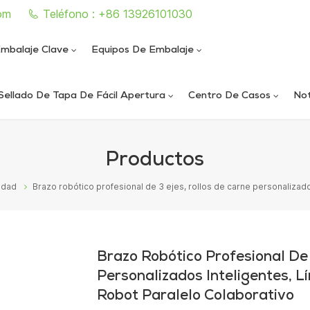
om
Teléfono : +86 13926101030
mbalaje Clave
Equipos De Embalaje
Sellado De Tapa De Fácil Apertura
Centro De Casos
Not
e sellado de latas completamente automática
iautomática de llenado y sellado de nitrógeno al vacío
ica de llenado y sellado de nitrógeno al vacío
ática de sellado de latas al vacío de alta velocidad
Productos
cidad
Brazo robótico profesional de 3 ejes, rollos de carne personalizado
Brazo Robótico Profesional De 
Personalizados Inteligentes, L
Robot Paralelo Colaborativo