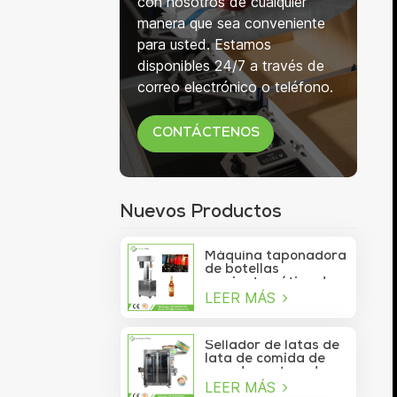
con nosotros de cualquier
manera que sea conveniente
para usted. Estamos
disponibles 24/7 a través de
correo electrónico o teléfono.
CONTÁCTENOS
Nuevos Productos
Máquina taponadora
de botellas
semiautomática de
LEER MÁS
750 ml para botellas
de copa de vino
Sellador de latas de
lata de comida de
mar de contenedor
LEER MÁS
de vacío de sardina