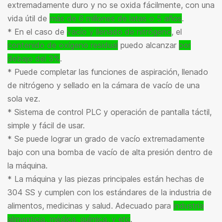
extremadamente duro y no se oxida fácilmente, con una
vida útil de
más de 6 millones de latas o 5 años
.
* En el caso de
vacío y llenado de nitrógeno
, el
contenido de oxígeno residual
puedo alcanzar
por
debajo del 3%
.
* Puede completar las funciones de aspiración, llenado
de nitrógeno y sellado en la cámara de vacío de una
sola vez.
* Sistema de control PLC y operación de pantalla táctil,
simple y fácil de usar.
* Se puede lograr un grado de vacío extremadamente
bajo con una bomba de vacío de alta presión dentro de
la máquina.
* La máquina y las piezas principales están hechas de
304 SS y cumplen con los estándares de la industria de
alimentos, medicinas y salud. Adecuado para
industria
alimenticia, médica, química
, y etc
.