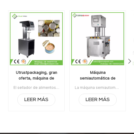
Utrustpackaging, gran
Máquina
oferta, máquina de
semiautomática de
sellado manual de latas,
envasado de latas al
El sellador de alimentos enlatados de la máquina de sellado de latas manual de venta caliente de Utrustpackaging es adecuado para sellar todo tipo de latas de PET / latas de papel compuesto, latas u otros recipientes redondos. Alta eficiencia por transmisión mecánica, estructuras simples y convenientes de mantener, peso ligero y fácil de operar.La orden mínima:1Pago:T/TPuerto de embarque:CantónRegión original:PorcelanaTiempo de espera:3-5 días después de recibir el depósito
La máquina semiautomática de envasado de latas al vacío con relleno de nitrógeno se usa ampliamente en la industria alimentaria, química, farmacéutica y de bebidas, aplicable para latas de plástico / estaño / aluminio, botellas, contenedores de frascos, etc.Artículo No:UT1BFG6La orden mínima:1Pago:TTPuerto de embarque:CantónRegión original:Guangzhou, ChinaTiempo de espera:15 días después de recibir el depósito
sellador de alimentos
vacío con relleno de
enlatados
nitrógeno
LEER MÁS
LEER MÁS