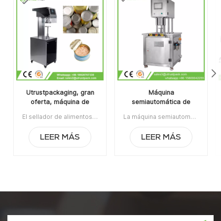
Utrustpackaging, gran
Máquina
oferta, máquina de
semiautomática de
sellado manual de latas,
envasado de latas al
El sellador de alimentos enlatados de la máquina de sellado de latas manual de venta caliente de Utrustpackaging es adecuado para sellar todo tipo de latas de PET / latas de papel compuesto, latas u otros recipientes redondos. Alta eficiencia por transmisión mecánica, estructuras simples y convenientes de mantener, peso ligero y fácil de operar.La orden mínima:1Pago:T/TPuerto de embarque:CantónRegión original:PorcelanaTiempo de espera:3-5 días después de recibir el depósito
La máquina semiautomática de envasado de latas al vacío con relleno de nitrógeno se usa ampliamente en la industria alimentaria, química, farmacéutica y de bebidas, aplicable para latas de plástico / estaño / aluminio, botellas, contenedores de frascos, etc.Artículo No:UT1BFG6La orden mínima:1Pago:TTPuerto de embarque:CantónRegión original:Guangzhou, ChinaTiempo de espera:15 días después de recibir el depósito
sellador de alimentos
vacío con relleno de
enlatados
nitrógeno
LEER MÁS
LEER MÁS