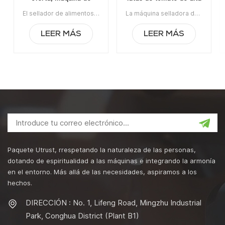
sellado manual de latas,
calidad
El sellador de alimentos enlatados de la máquina de sellado de latas manual de venta caliente de Utrustpackaging es adecuado para sellar todo tipo de latas de PET / latas de papel compuesto, latas u otros recipientes redondos. Alta eficiencia por transmisión mecánica, estructuras simples y convenientes de mantener, peso ligero y fácil de operar.La orden mínima:1Pago:T/TPuerto de embarque:CantónRegión original:PorcelanaTiempo de espera:3-5 días después de recibir el depósito
La máquina selladora de latas de tomate de alta calidad es adecuada para sellar todo tipo de latas de PET / latas de papel compuesto, latas u otros recipientes redondos. Alta eficiencia por transmisión mecánica, estructuras simples y convenientes de mantener, peso ligero y fácil de operar. La orden mínima:1Pago:T/TPuerto de embarque:CantónRegión original:PorcelanaTiempo de espera:3-5 días después de recibir el depósito
sellador de alimentos
enlatados
LEER MÁS
LEER MÁS
Paquete Utrust, rrespetando la naturaleza de las personas,
dotando de espiritualidad a las máquinas e integrando la armonía
en el entorno. Más allá de las necesidades, aspiramos a los
hechos.
DIRECCIÓN : No. 1, Lifeng Road, Mingzhu Industrial
Park, Conghua District (Plant B1)