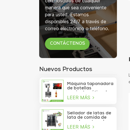
con nosotros de cualquier
manera que sea conveniente
para usted. Estamos
disponibles 24/7 a través de
correo electrónico o teléfono.
CONTÁCTENOS
Nuevos Productos
Máquina taponadora
de botellas
semiautomática de
LEER MÁS
750 ml para botellas
de copa de vino
Sellador de latas de
lata de comida de
mar de contenedor
LEER MÁS
de vacío de sardina