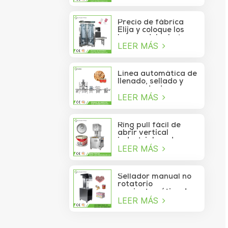
de atún lavable
automático de alta
velocidad
Precio de fábrica
Elija y coloque los
brazos del robot
LEER MÁS
Delta para la bolsita
de palo que se mueve
a la caja
Línea automática de
llenado, sellado y
envasado de
LEER MÁS
alimentos para
piñones enlatados
Ring pull fácil de
abrir vertical
industrial cerdo
LEER MÁS
almuerzo pollo
pechuga carne
comida puede
máquina de sellado
Sellador manual no
al vacío
rotatorio
semiautomático de
LEER MÁS
latas de refrescos,
jugos, bebidas y
galletas