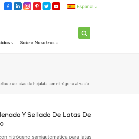
Español
English
icias
Sobre Nosotros
español
Llenadora rotativa automática de carriles dobles
Dispositivo volteador de botellas individuales totalmente automático
العربية
lado de latas de hojalata con nitrógeno al vacío
enado Y Sellado De Latas De
ío
 con nitrógeno semiautomática para latas