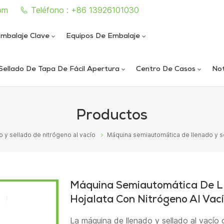
om
Teléfono : +86 13926101030
mbalaje Clave
Equipos De Embalaje
Sellado De Tapa De Fácil Apertura
Centro De Casos
Not
e sellado de latas completamente automática
iautomática de llenado y sellado de nitrógeno al vacío
ica de llenado y sellado de nitrógeno al vacío
ática de sellado de latas al vacío de alta velocidad
Productos
 y sellado de nitrógeno al vacío
Máquina semiautomática de llenado y sel
Máquina Semiautomática De Ll
Hojalata Con Nitrógeno Al Vac
La máquina de llenado y sellado al vacío