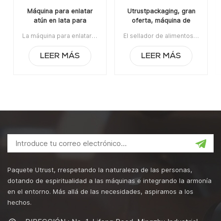
Máquina para enlatar
Utrustpackaging, gran
atún en lata para
oferta, máquina de
fabricantes de
sellado manual de latas,
La máquina para enlatar atún en latas para fabricantes de envasado de alimentos es aplicable para sellar varias latas redondas, incluidas botellas de plástico PET, latas de hojalata, latas de aluminio, latas de papel, etc.Con una estructura de rodillo de sellado de diseño patentado nacional, su velocidad estable puede alcanzar hasta 60 latas por minuto con un menor consumo de energía. Artículo N.°: UT1AFG2Pedido mínimo: 1Pago: T/TPuerto de embarque: GuangzhouRegión original: Guangzhou, ChinaPlazo de entrega: 10 días después de recibir el depósito.
El sellador de alimentos enlatados de la máquina de sellado de latas manual de venta caliente de Utrustpackaging es adecuado para sellar todo tipo de latas de PET / latas de papel compuesto, latas u otros recipientes redondos. Alta eficiencia por transmisión mecánica, estructuras simples y convenientes de mantener, peso ligero y fácil de operar.La orden mínima:1Pago:T/TPuerto de embarque:CantónRegión original:PorcelanaTiempo de espera:3-5 días después de recibir el depósito
envasado de alimentos
sellador de alimentos
enlatados
LEER MÁS
LEER MÁS
Paquete Utrust, rrespetando la naturaleza de las personas,
dotando de espiritualidad a las máquinas e integrando la armonía
en el entorno. Más allá de las necesidades, aspiramos a los
hechos.