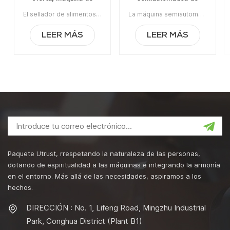
sellado manual de latas,
envasado de latas al
El sellador de alimentos enlatados de la máquina de sellado de latas manual de venta caliente de Utrustpackaging es adecuado para sellar todo tipo de latas de PET / latas de papel compuesto, latas u otros recipientes redondos. Alta eficiencia por transmisión mecánica, estructuras simples y convenientes de mantener, peso ligero y fácil de operar.La orden mínima:1Pago:T/TPuerto de embarque:CantónRegión original:PorcelanaTiempo de espera:3-5 días después de recibir el depósito
La máquina semiautomática de envasado de latas al vacío con relleno de nitrógeno se usa ampliamente en la industria alimentaria, química, farmacéutica y de bebidas, aplicable para latas de plástico / estaño / aluminio, botellas, contenedores de frascos, etc.Artículo No:UT1BFG6La orden mínima:1Pago:TTPuerto de embarque:CantónRegión original:Guangzhou, ChinaTiempo de espera:15 días después de recibir el depósito
sellador de alimentos
vacío con relleno de
enlatados
nitrógeno
LEER MÁS
LEER MÁS
Paquete Utrust, rrespetando la naturaleza de las personas,
dotando de espiritualidad a las máquinas e integrando la armonía
en el entorno. Más allá de las necesidades, aspiramos a los
hechos.
DIRECCIÓN : No. 1, Lifeng Road, Mingzhu Industrial
Park, Conghua District (Plant B1)