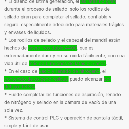
* El diseño de última generación, el
las latas no giran
durante el proceso de sellado, solo los rodillos de
sellado giran para completar el sellado, confiable y
seguro, especialmente adecuado para materiales frágiles
y envases de líquidos.
* Los rodillos de sellado y el cabezal del mandril están
hechos de
acero inoxidable 440C
, que es
extremadamente duro y no se oxida fácilmente, con una
vida útil de
más de 6 millones de latas o 5 años
.
* En el caso de
vacío y llenado de nitrógeno
, el
contenido de oxígeno residual
puedo alcanzar
por
debajo del 3%
.
* Puede completar las funciones de aspiración, llenado
de nitrógeno y sellado en la cámara de vacío de una
sola vez.
* Sistema de control PLC y operación de pantalla táctil,
simple y fácil de usar.