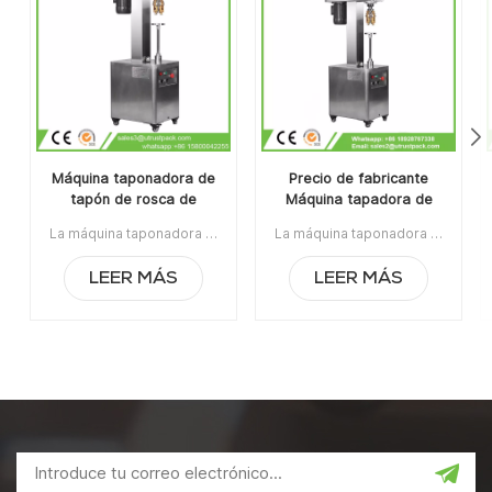
Máquina taponadora de
Precio de fabricante
tapón de rosca de
Máquina tapadora de
botella de jugo manual
tapas de botellas de
La máquina taponadora de tapas de rosca manual es adecuada para el sellado de tapas de rosca / tapas Ropp / tapas de engaste en la botella de vidrio / plástico. Es ampliamente utilizado en las industrias de vino, jarabe, líquido oral y pesticidas.Artículo No:UT1BSG4Precio:1540Rango de precios:4~5/$1360Rango de precios:2~3/$1430La orden mínima:1Pago:TTPuerto de embarque:CantónRegión original:Guangzhou, ChinaTiempo de espera:15 días después de recibir el depósito
La máquina taponadora de tapas de botellas de vidrio líquido oral a precio de fabricante es un equipo de tapado antirrobo de aluminio para botellas de plástico y botellas de vidrio de alta calidad. Es ampliamente utilizado en la industria alimentaria, la industria química, la industria médica y farmacéutica.La orden mínima:1Pago:T/TPuerto de embarque:CantónRegión original:PorcelanaTiempo de espera:3-5 días después de recibir el depósito
vidrio líquido oral
LEER MÁS
LEER MÁS