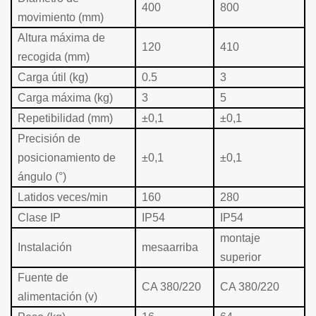
400
800
movimiento (mm)
Altura máxima de
120
410
recogida (mm)
Carga útil (kg)
0.5
3
Carga máxima (kg)
3
5
Repetibilidad (mm)
±0,1
±0,1
Precisión de
posicionamiento de
±0,1
±0,1
ángulo (°)
Latidos veces/min
160
280
Clase IP
IP54
IP54
montaje
Instalación
mesa
arriba
superior
Fuente de
CA 380/220
CA 380/220
alimentación (v)