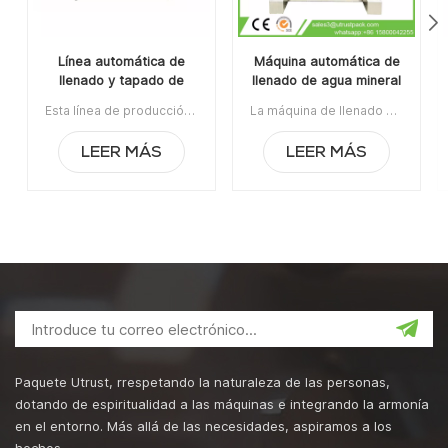
Línea automática de
Máquina automática de
llenado y tapado de
llenado de agua mineral
rosca de refrescos
para embotellado de
Esta línea de producción automática de llenado y tapado de rosca de refrescos carbonatados es aplicable para el llenado de líquidos y tapado de rosca para latas de hojalata y aleaciones de aluminio, y botellas de vidrio.Artículo No:UTAS001ALa orden mínima:1Pago: T/TPuerto de embarque:Cantón Región original: Guangzhou, ChinaTiempo de espera:30 días después de recibir el depósito
La máquina de llenado de agua mineral embotelladora automática de jugo de fruta con 12 boquillas es aplicable para jugo de fruta, agua embotellada, refrescos, aceite comestible, aceite de oliva, aceite de motor, salsa de tomate, salsa de chile, etc.Artículo No:UTOAGZ3La orden mínima:1Pago:TTPuerto de embarque:CantónRegión original:Guangzhou, ChinaTiempo de espera:45 días hábiles después de recibir el depósito
carbonatados 3 en 1
jugo de fruta con 12
boquillas
LEER MÁS
LEER MÁS
Paquete Utrust, rrespetando la naturaleza de las personas,
dotando de espiritualidad a las máquinas e integrando la armonía
en el entorno. Más allá de las necesidades, aspiramos a los