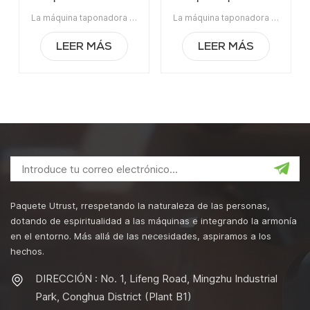
botella de jugo manual
tapas de botellas de
La máquina taponadora de tapas de rosca manual es adecuada para el sellado de tapas de rosca / tapas Ropp / tapas de engaste en la botella de vidrio / plástico. Es ampliamente utilizado en las industrias de vino, jarabe, líquido oral y pesticidas.Artículo No:UT1BSG4Precio:1540Rango de precios:4~5/$1360Rango de precios:2~3/$1430La orden mínima:1Pago:TTPuerto de embarque:CantónRegión original:Guangzhou, ChinaTiempo de espera:15 días después de recibir el depósito
La máquina taponadora de tapas de botellas de vidrio líquido oral a precio de fabricante es un equipo de tapado antirrobo de aluminio para botellas de plástico y botellas de vidrio de alta calidad. Es ampliamente utilizado en la industria alimentaria, la industria química, la industria médica y farmacéutica.La orden mínima:1Pago:T/TPuerto de embarque:CantónRegión original:PorcelanaTiempo de espera:3-5 días después de recibir el depósito
vidrio líquido oral
LEER MÁS
LEER MÁS
Paquete Utrust, rrespetando la naturaleza de las personas,
dotando de espiritualidad a las máquinas e integrando la armonía
en el entorno. Más allá de las necesidades, aspiramos a los
hechos.
DIRECCIÓN : No. 1, Lifeng Road, Mingzhu Industrial
Park, Conghua District (Plant B1)