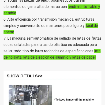
5. Todas las piezas de electrodomésticos utilizan
elementos de gama alta de marca con
rendimiento fiable y
estable
.
6. Alta eficiencia por transmisión mecánica, estructuras
simples y conveniente de mantener, peso ligero y
fácil de
operar
.
7. La máquina semiautomática de sellado de latas de frutas
secas enlatadas para latas de plástico es adecuada para
sellar todo tipo de latas redondas de especificaciones
lata
de hojalata, lata de aleación de aluminio y latas de papel
.