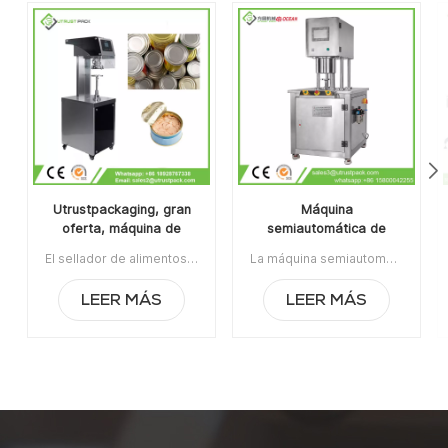
Utrustpackaging, gran
Máquina
oferta, máquina de
semiautomática de
sellado manual de latas,
envasado de latas al
El sellador de alimentos enlatados de la máquina de sellado de latas manual de venta caliente de Utrustpackaging es adecuado para sellar todo tipo de latas de PET / latas de papel compuesto, latas u otros recipientes redondos. Alta eficiencia por transmisión mecánica, estructuras simples y convenientes de mantener, peso ligero y fácil de operar.La orden mínima:1Pago:T/TPuerto de embarque:CantónRegión original:PorcelanaTiempo de espera:3-5 días después de recibir el depósito
La máquina semiautomática de envasado de latas al vacío con relleno de nitrógeno se usa ampliamente en la industria alimentaria, química, farmacéutica y de bebidas, aplicable para latas de plástico / estaño / aluminio, botellas, contenedores de frascos, etc.Artículo No:UT1BFG6La orden mínima:1Pago:TTPuerto de embarque:CantónRegión original:Guangzhou, ChinaTiempo de espera:15 días después de recibir el depósito
sellador de alimentos
vacío con relleno de
enlatados
nitrógeno
LEER MÁS
LEER MÁS