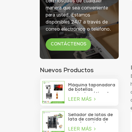
con nosotros de cualquier
manera que sea conveniente
para usted. Estamos
disponibles 24/7 a través de
correo electrónico o teléfono.
CONTÁCTENOS
Nuevos Productos
Máquina taponadora
de botellas
semiautomática de
LEER MÁS
750 ml para botellas
de copa de vino
Sellador de latas de
lata de comida de
mar de contenedor
LEER MÁS
de vacío de sardina