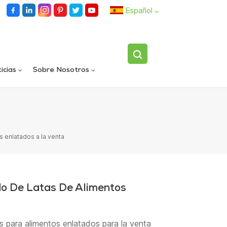
Español
English
icias
Sobre Nosotros
español
Llenadora rotativa automática de carriles dobles
Dispositivo volteador de botellas individuales totalmente automático
العربية
s enlatados a la venta
o De Latas De Alimentos
s para alimentos enlatados para la venta