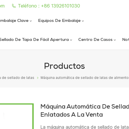
om
Teléfono : +86 13926101030
mbalaje Clave
Equipos De Embalaje
Sellado De Tapa De Fácil Apertura
Centro De Casos
Not
e sellado de latas completamente automática
iautomática de llenado y sellado de nitrógeno al vacío
ica de llenado y sellado de nitrógeno al vacío
ática de sellado de latas al vacío de alta velocidad
Productos
 de sellado de latas
Máquina automática de sellado de latas de alimento
Máquina Automática De Sellad
Enlatados A La Venta
La máquina automática de sellado de lata