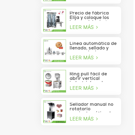
de atún lavable
automático de alta
velocidad
Precio de fábrica
Elija y coloque los
brazos del robot
LEER MÁS
Delta para la bolsita
de palo que se mueve
a la caja
Línea automática de
llenado, sellado y
envasado de
LEER MÁS
alimentos para
piñones enlatados
Ring pull fácil de
abrir vertical
industrial cerdo
LEER MÁS
almuerzo pollo
pechuga carne
comida puede
máquina de sellado
Sellador manual no
al vacío
rotatorio
semiautomático de
LEER MÁS
latas de refrescos,
jugos, bebidas y
galletas